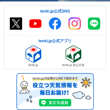
tenki.jp公式SNS
tenki.jp公式アプリ
tenki.jp
tenki.jp 登山天気