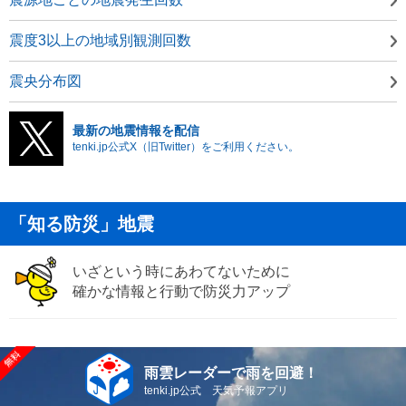
震度3以上の地域別観測回数
震央分布図
最新の地震情報を配信
tenki.jp公式X（旧Twitter）をご利用ください。
「知る防災」地震
いざという時にあわてないために
確かな情報と行動で防災力アップ
雨雲レーダーで雨を回避！
tenki.jp公式 天気予報アプリ