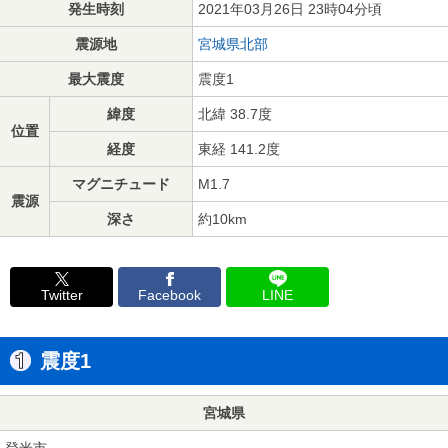
発生時刻
2021年03月26日 23時04分頃
震源地
宮城県北部
最大震度
震度1
緯度
北緯 38.7度
位置
経度
東経 141.2度
マグニチュード
M1.7
震源
深さ
約10km
Twitter
Facebook
LINE
震度1
宮城県
登米市