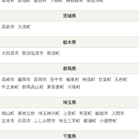
葛尾村
新地町
飯舘村
下郷町
檜枝岐村
南会津町
茨城県
高萩市
大洗町
栃木県
大田原市
那須塩原市
那須町
群馬県
高崎市
藤岡市
富岡市
安中市
榛東村
神流町
甘楽町
玉村町
中之条町
群馬高山村
東吾妻町
川場村
埼玉県
鳩山町
東秩父村
埼玉神川町
上里町
寄居町
飯能市
入間市
志木市
日高市
ふじみ野市
埼玉三芳町
横瀬町
小鹿野町
千葉県