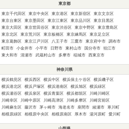
東京都
東京千代田区
東京中央区
東京港区
東京新宿区
東京文京区
東京台東区
東京墨田区
東京江東区
東京品川区
東京目黒区
東京大田区
東京世田谷区
東京渋谷区
東京中野区
東京豊島区
東京北区
東京荒川区
東京板橋区
東京練馬区
東京足立区
東京葛飾区
東京江戸川区
八王子市
三鷹市
東京府中市
調布市
町田市
小金井市
小平市
日野市
東村山市
国分寺市
狛江市
東大和市
清瀬市
武蔵村山市
多摩市
稲城市
西東京市
神奈川県
横浜鶴見区
横浜西区
横浜中区
横浜保土ケ谷区
横浜磯子区
横浜港北区
横浜戸塚区
横浜港南区
横浜旭区
横浜緑区
横浜瀬谷区
横浜泉区
横浜青葉区
横浜都筑区
川崎川崎区
川崎幸区
川崎中原区
川崎高津区
川崎多摩区
川崎宮前区
川崎麻生区
藤沢市
茅ヶ崎市
海老名市
座間市
綾瀬市
寒川町
相模原緑区
相模原中央区
相模原南区
厚木市
湯河原町
愛川町
山梨県