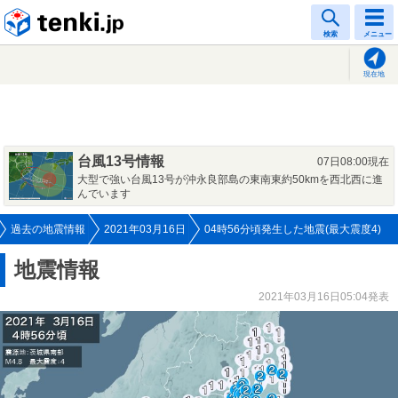
tenki.jp
検索
メニュー
現在地
台風13号情報
07日08:00現在
大型で強い台風13号が沖永良部島の東南東約50kmを西北西に進
んでいます
過去の地震情報
2021年03月16日
04時56分頃発生した地震(最大震度4)
地震情報
2021年03月16日05:04発表