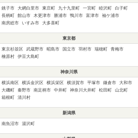
銚子市
大網白里市
東庄町
九十九里町
一宮町
睦沢町
白子町
長柄町
館山市
木更津市
勝浦市
鴨川市
富津市
袖ケ浦市
南房総市
いすみ市
大多喜町
東京都
東京杉並区
武蔵野市
昭島市
国立市
羽村市
瑞穂町
青梅市
檜原村
伊豆大島町
神奈川県
横浜南区
横浜金沢区
横浜栄区
横須賀市
平塚市
鎌倉市
大和市
大磯町
秦野市
南足柄市
中井町
神奈川大井町
松田町
山北町
箱根町
清川村
新潟県
南魚沼市
湯沢町