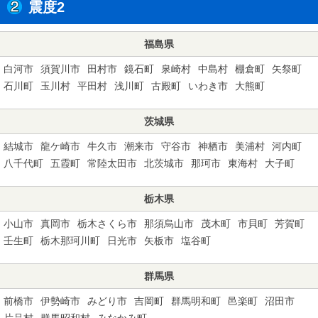
震度2
福島県
白河市
須賀川市
田村市
鏡石町
泉崎村
中島村
棚倉町
矢祭町
石川町
玉川村
平田村
浅川町
古殿町
いわき市
大熊町
茨城県
結城市
龍ケ崎市
牛久市
潮来市
守谷市
神栖市
美浦村
河内町
八千代町
五霞町
常陸太田市
北茨城市
那珂市
東海村
大子町
栃木県
小山市
真岡市
栃木さくら市
那須烏山市
茂木町
市貝町
芳賀町
壬生町
栃木那珂川町
日光市
矢板市
塩谷町
群馬県
前橋市
伊勢崎市
みどり市
吉岡町
群馬明和町
邑楽町
沼田市
片品村
群馬昭和村
みなかみ町