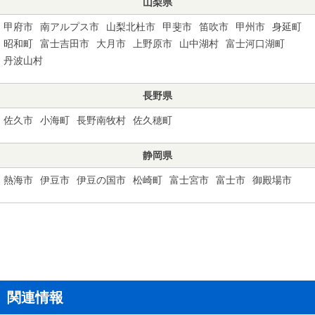
山梨県
甲府市
南アルプス市
山梨北杜市
甲斐市
笛吹市
甲州市
身延町
昭和町
富士吉田市
大月市
上野原市
山中湖村
富士河口湖町
丹波山村
長野県
佐久市
小海町
長野南牧村
佐久穂町
静岡県
熱海市
伊豆市
伊豆の国市
松崎町
富士宮市
富士市
御殿場市
関連情報