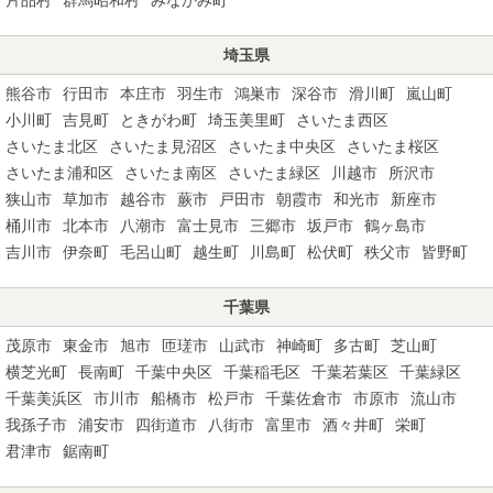
埼玉県
熊谷市
行田市
本庄市
羽生市
鴻巣市
深谷市
滑川町
嵐山町
小川町
吉見町
ときがわ町
埼玉美里町
さいたま西区
さいたま北区
さいたま見沼区
さいたま中央区
さいたま桜区
さいたま浦和区
さいたま南区
さいたま緑区
川越市
所沢市
狭山市
草加市
越谷市
蕨市
戸田市
朝霞市
和光市
新座市
桶川市
北本市
八潮市
富士見市
三郷市
坂戸市
鶴ヶ島市
吉川市
伊奈町
毛呂山町
越生町
川島町
松伏町
秩父市
皆野町
千葉県
茂原市
東金市
旭市
匝瑳市
山武市
神崎町
多古町
芝山町
横芝光町
長南町
千葉中央区
千葉稲毛区
千葉若葉区
千葉緑区
千葉美浜区
市川市
船橋市
松戸市
千葉佐倉市
市原市
流山市
我孫子市
浦安市
四街道市
八街市
富里市
酒々井町
栄町
君津市
鋸南町