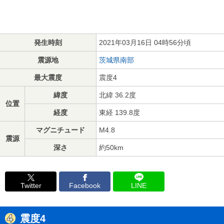
発生時刻
2021年03月16日 04時56分頃
震源地
茨城県南部
最大震度
震度4
緯度
北緯 36.2度
位置
経度
東経 139.8度
マグニチュード
M4.8
震源
深さ
約50km
Twitter
Facebook
LINE
震度4