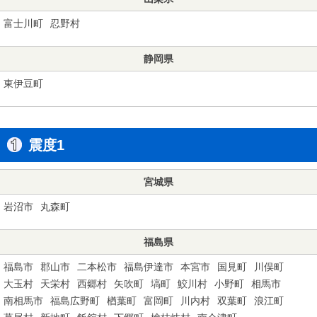
富士川町
忍野村
静岡県
東伊豆町
震度1
宮城県
岩沼市
丸森町
福島県
福島市
郡山市
二本松市
福島伊達市
本宮市
国見町
川俣町
大玉村
天栄村
西郷村
矢吹町
塙町
鮫川村
小野町
相馬市
南相馬市
福島広野町
楢葉町
富岡町
川内村
双葉町
浪江町