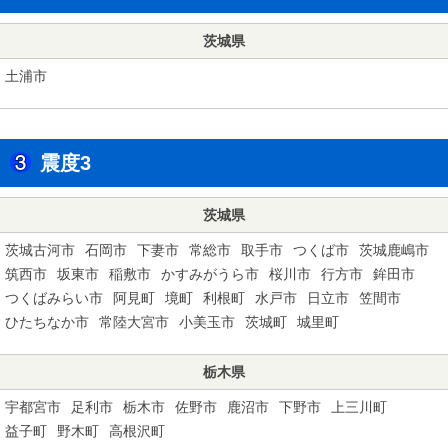
茨城県
土浦市
震度3
茨城県
茨城古河市
石岡市
下妻市
常総市
取手市
つくば市
茨城鹿嶋市
筑西市
坂東市
稲敷市
かすみがうら市
桜川市
行方市
鉾田市
つくばみらい市
阿見町
境町
利根町
水戸市
日立市
笠間市
ひたちなか市
常陸大宮市
小美玉市
茨城町
城里町
栃木県
宇都宮市
足利市
栃木市
佐野市
鹿沼市
下野市
上三川町
益子町
野木町
高根沢町