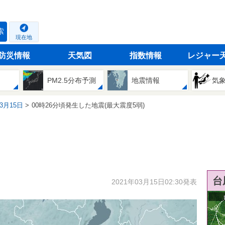
索
現在地
防災情報
天気図
指数情報
レジャー
PM2.5分布予測
地震情報
気
03月15日
00時26分頃発生した地震(最大震度5弱)
台
2021年03月15日02:30発表