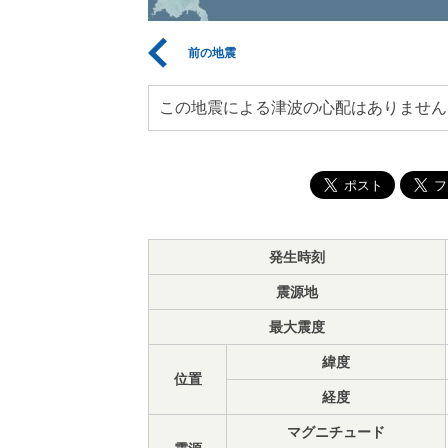
前の地震
この地震による津波の心配はありません
発生時刻
震源地
最大震度
緯度
位置
経度
マグニチュード