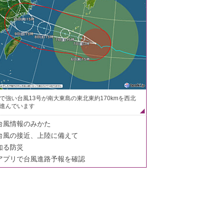
で強い台風13号が南大東島の東北東約170kmを西北
進んでいます
台風情報のみかた
台風の接近、上陸に備えて
知る防災
アプリで台風進路予報を確認