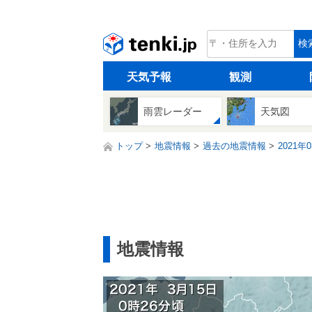
tenki.jp
検
天気予報
観測
雨雲レーダー
天気図
トップ
地震情報
過去の地震情報
2021年
地震情報