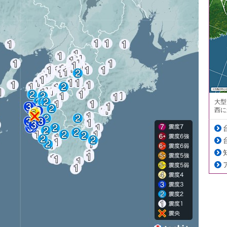
大型
西に