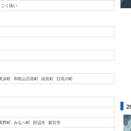
ごく浅い
美浜町
和歌山日高町
由良町
日高川町
2
美野町
みなべ町
田辺市
新宮市