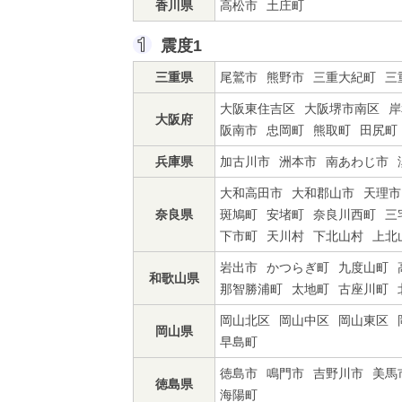
香川県
高松市
土庄町
震度1
三重県
尾鷲市
熊野市
三重大紀町
三
大阪東住吉区
大阪堺市南区
岸
大阪府
阪南市
忠岡町
熊取町
田尻町
兵庫県
加古川市
洲本市
南あわじ市
大和高田市
大和郡山市
天理市
奈良県
斑鳩町
安堵町
奈良川西町
三
下市町
天川村
下北山村
上北
岩出市
かつらぎ町
九度山町
和歌山県
那智勝浦町
太地町
古座川町
岡山北区
岡山中区
岡山東区
岡山県
早島町
徳島市
鳴門市
吉野川市
美馬
徳島県
海陽町