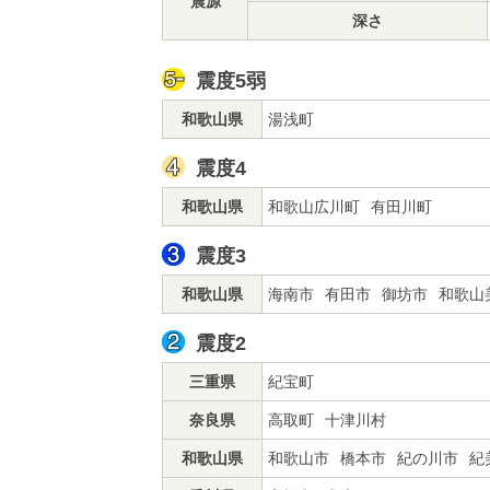
震源
深さ
震度5弱
和歌山県
湯浅町
震度4
和歌山県
和歌山広川町
有田川町
震度3
和歌山県
海南市
有田市
御坊市
和歌山
震度2
三重県
紀宝町
奈良県
高取町
十津川村
和歌山県
和歌山市
橋本市
紀の川市
紀