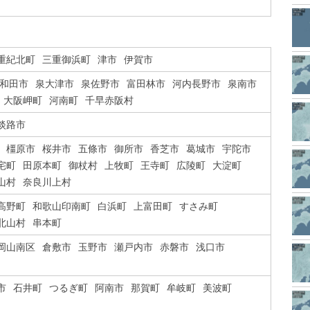
重紀北町
三重御浜町
津市
伊賀市
和田市
泉大津市
泉佐野市
富田林市
河内長野市
泉南市
大阪岬町
河南町
千早赤阪村
淡路市
橿原市
桜井市
五條市
御所市
香芝市
葛城市
宇陀市
宅町
田原本町
御杖村
上牧町
王寺町
広陵町
大淀町
山村
奈良川上村
高野町
和歌山印南町
白浜町
上富田町
すさみ町
北山村
串本町
岡山南区
倉敷市
玉野市
瀬戸内市
赤磐市
浅口市
市
石井町
つるぎ町
阿南市
那賀町
牟岐町
美波町