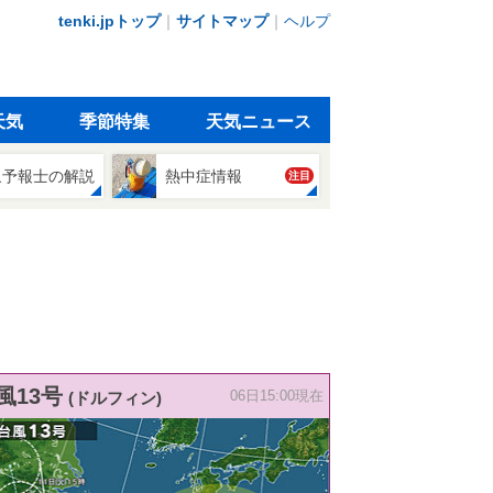
tenki.jpトップ
｜
サイトマップ
｜
ヘルプ
天気
季節特集
天気ニュース
象予報士の解説
熱中症情報
注目
風13号
(ドルフィン)
06日15:00現在