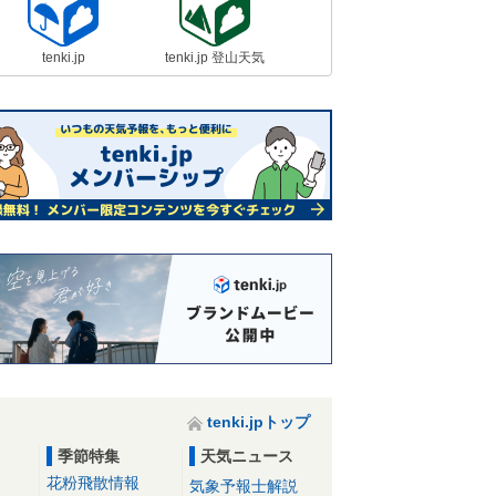
tenki.jp
tenki.jp 登山天気
tenki.jpトップ
季節特集
天気ニュース
花粉飛散情報
気象予報士解説