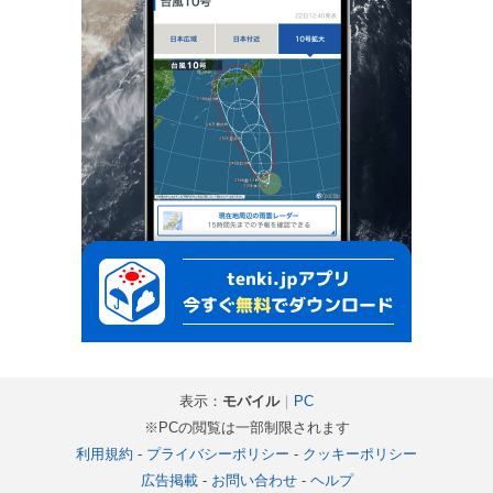
表示：
モバイル
｜
PC
※PCの閲覧は一部制限されます
利用規約
-
プライバシーポリシー
-
クッキーポリシー
広告掲載
-
お問い合わせ
-
ヘルプ