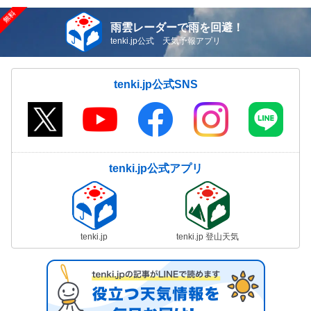
雨雲レーダーで雨を回避！
tenki.jp公式 天気予報アプリ
tenki.jp公式SNS
tenki.jp公式アプリ
tenki.jp
tenki.jp 登山天気