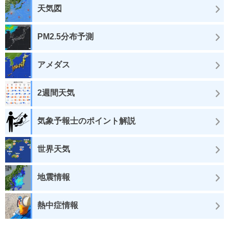
天気図
PM2.5分布予測
アメダス
2週間天気
気象予報士のポイント解説
世界天気
地震情報
熱中症情報