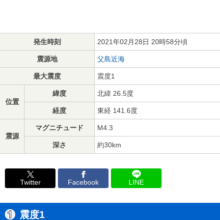
発生時刻
2021年02月28日 20時58分頃
震源地
父島近海
最大震度
震度1
緯度
北緯 26.5度
位置
経度
東経 141.6度
マグニチュード
M4.3
震源
深さ
約30km
Twitter
Facebook
LINE
震度1