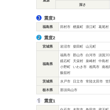
震源
深さ
震度3
福島県
田村市
楢葉町
浪江町
葛尾村
震度2
宮城県
岩沼市
柴田町
山元町
福島市
郡山市
白河市
須賀川
鏡石町
天栄村
泉崎村
中島村
福島県
小野町
いわき市
相馬市
南相
飯舘村
茨城県
水戸市
日立市
常陸太田市
笠
栃木県
那須烏山市
震度1
白石市
名取市
角田市
蔵王町