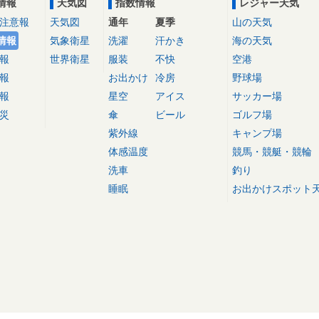
情報
天気図
指数情報
レジャー天気
注意報
天気図
通年
夏季
山の天気
情報
気象衛星
洗濯
汗かき
海の天気
報
世界衛星
服装
不快
空港
報
お出かけ
冷房
野球場
報
星空
アイス
サッカー場
災
傘
ビール
ゴルフ場
紫外線
キャンプ場
体感温度
競馬・競艇・競輪
洗車
釣り
睡眠
お出かけスポット