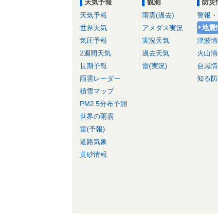
天気予報
観測
防災
天気予報
雨雲(過去)
警報・
世界天気
アメダス実況
地震
気圧予報
実況天気
津波情
2週間天気
過去天気
火山情
長期予報
雷(実況)
台風情
雨雲レーダー
知る防
積雪マップ
PM2.5分布予測
世界の雨雲
雷(予報)
道路気象
黄砂情報