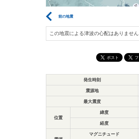
前の地震
この地震による津波の心配はありません
発生時刻
震源地
最大震度
緯度
位置
経度
マグニチュード