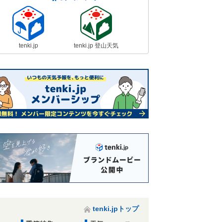
tenki.jp
tenki.jp 登山天気
tenki.jpトップ