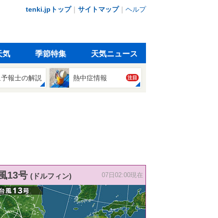
tenki.jpトップ
｜
サイトマップ
｜
ヘルプ
天気
季節特集
天気ニュース
象予報士の解説
熱中症情報
注目
風13号
(ドルフィン)
07日02:00現在