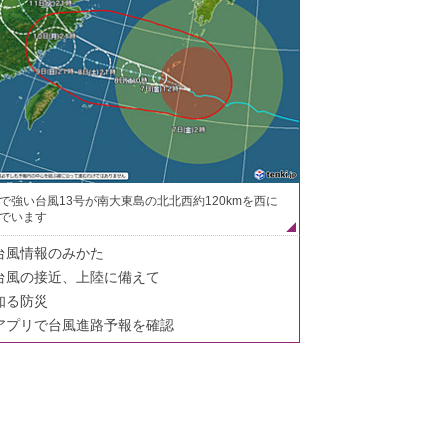
で強い台風13号が南大東島の北北西約120kmを西に
でいます
台風情報のみかた
台風の接近、上陸に備えて
知る防災
アプリで台風進路予報を確認