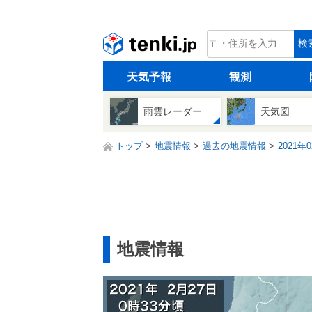
tenki.jp
検
天気予報
観測
雨雲レーダー
天気図
トップ
地震情報
過去の地震情報
2021年
地震情報