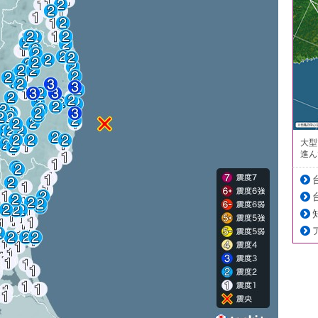
大型
進ん