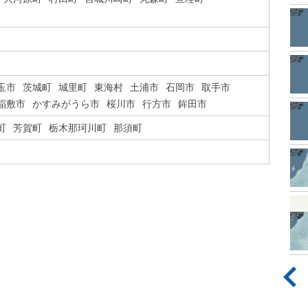
玉市
茨城町
城里町
東海村
土浦市
石岡市
取手市
稲敷市
かすみがうら市
桜川市
行方市
鉾田市
町
芳賀町
栃木那珂川町
那須町