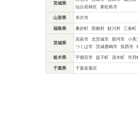
宮城県
仙台若林区
東松島市
山形県
米沢市
福島県
桑折町
西郷村
鮫川村
三春町
高萩市
北茨城市
那珂市
小美
茨城県
つくば市
茨城鹿嶋市
筑西市
栃木県
宇都宮市
益子町
茂木町
市貝
千葉県
千葉若葉区