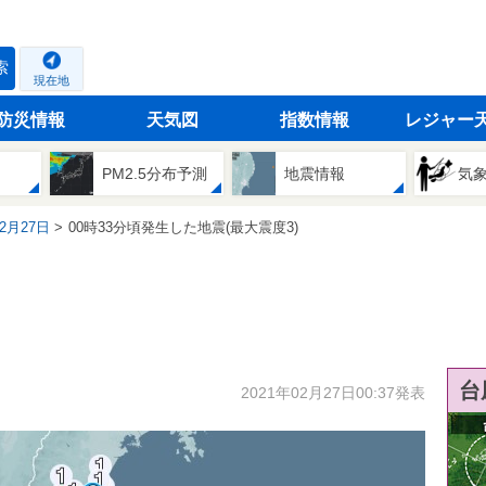
索
現在地
防災情報
天気図
指数情報
レジャー
PM2.5分布予測
地震情報
気
02月27日
00時33分頃発生した地震(最大震度3)
台
2021年02月27日00:37発表