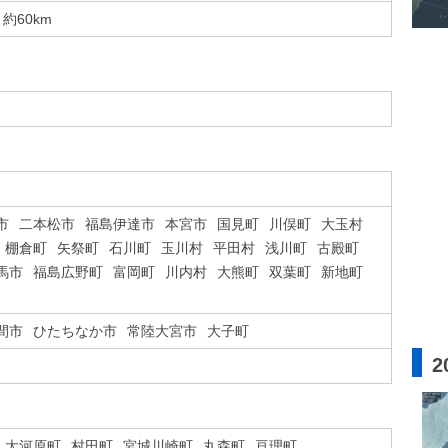
約60km
市
二本松市
福島伊達市
本宮市
国見町
川俣町
大玉村
棚倉町
矢祭町
石川町
玉川村
平田村
浅川町
古殿町
馬市
福島広野町
富岡町
川内村
大熊町
双葉町
新地町
間市
ひたちなか市
常陸大宮市
大子町
2
大河原町
村田町
宮城川崎町
丸森町
亘理町