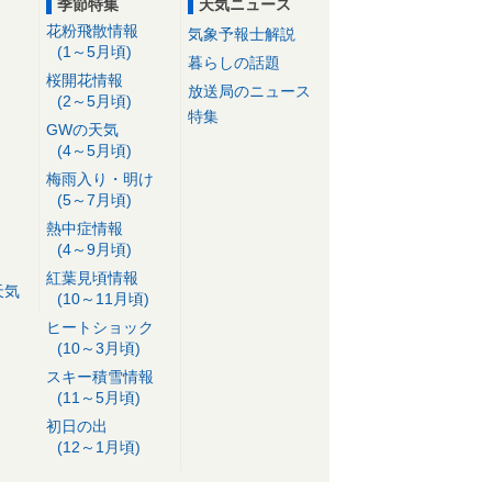
季節特集
天気ニュース
花粉飛散情報
気象予報士解説
(1～5月頃)
暮らしの話題
桜開花情報
放送局のニュース
(2～5月頃)
特集
GWの天気
(4～5月頃)
梅雨入り・明け
(5～7月頃)
熱中症情報
(4～9月頃)
紅葉見頃情報
天気
(10～11月頃)
ヒートショック
(10～3月頃)
スキー積雪情報
(11～5月頃)
初日の出
(12～1月頃)