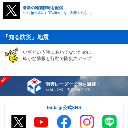
最新の地震情報を配信
tenki.jp公式X（旧Twitter）をご利用ください。
「知る防災」地震
いざという時にあわてないために
確かな情報と行動で防災力アップ
雨雲レーダーで雨を回避！
tenki.jp公式 天気予報アプリ
tenki.jp公式SNS