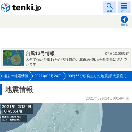
tenki.jp
検索
メニュー
現在地
台風13号情報
07日13:00現在
大型で強い台風13号が名護市の北北東約40kmを西南西に進んで
います
過去の地震情報
2021年02月24日
00時56分頃発生した地震(最大震度1)
地震情報
2021年02月24日00:59発表