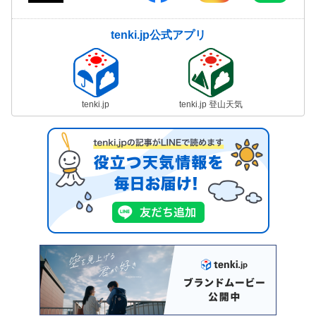
tenki.jp公式アプリ
tenki.jp
tenki.jp 登山天気