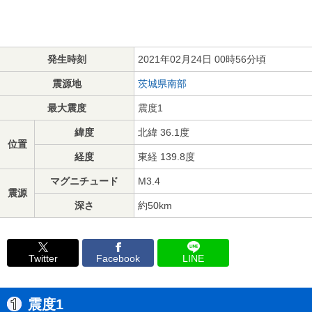
発生時刻
2021年02月24日 00時56分頃
震源地
茨城県南部
最大震度
震度1
緯度
北緯 36.1度
位置
経度
東経 139.8度
マグニチュード
M3.4
震源
深さ
約50km
Twitter
Facebook
LINE
震度1