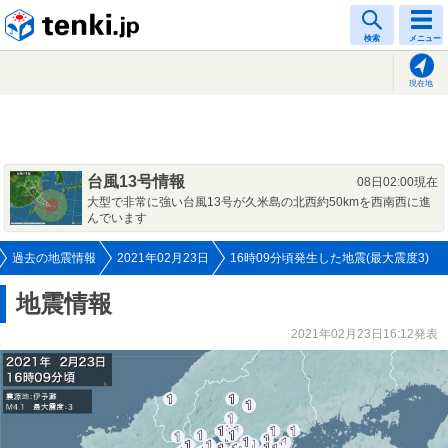
tenki.jp
検索
メニュー
現在地
台風13号情報
08日02:00現在
大型で非常に強い台風13号が久米島の北西約50kmを西南西に進
んでいます
過去の地震情報
2021年02月23日
16時09分頃発生した地震(最大震度3)
地震情報
2021年02月23日16:12発表