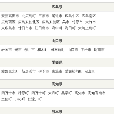
広島県
安芸高田市
北広島町
三原市
尾道市
広島中区
広島南区
広島西区
広島安佐北区
広島安芸区
呉市
竹原市
大竹市
東広島市
廿日市市
江田島市
府中町
海田町
大崎上島町
山口県
岩国市
光市
柳井市
和木町
田布施町
山口市
下松市
周南市
愛媛県
愛媛鬼北町
新居浜市
伊予市
東温市
愛媛松前町
砥部町
高知県
四万十市
梼原町
四万十町
大月町
黒潮町
高知市
高知香南市
土佐町
いの町
仁淀川町
熊本県