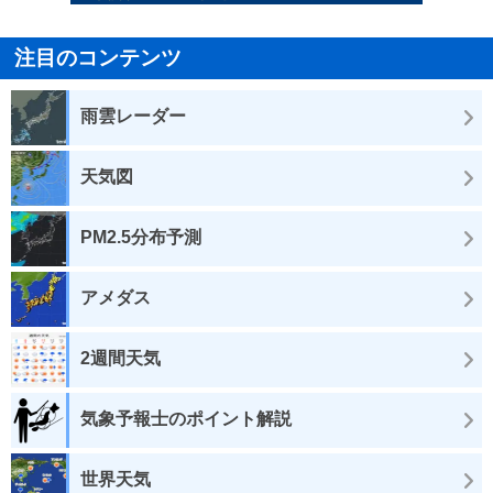
注目のコンテンツ
雨雲レーダー
天気図
PM2.5分布予測
アメダス
2週間天気
気象予報士のポイント解説
世界天気