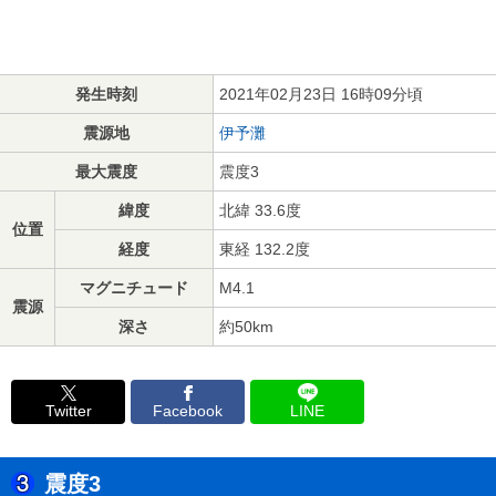
発生時刻
2021年02月23日 16時09分頃
震源地
伊予灘
最大震度
震度3
緯度
北緯 33.6度
位置
経度
東経 132.2度
マグニチュード
M4.1
震源
深さ
約50km
Twitter
Facebook
LINE
震度3