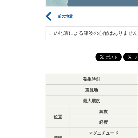
前の地震
この地震による津波の心配はありません
発生時刻
震源地
最大震度
緯度
位置
経度
マグニチュード