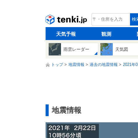
tenki.jp
検
天気予報
観測
雨雲レーダー
天気図
トップ
地震情報
過去の地震情報
2021年
地震情報