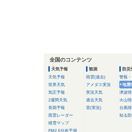
全国のコンテンツ
天気予報
観測
防災
天気予報
雨雲(過去)
警報・
世界天気
アメダス実況
地震
気圧予報
実況天気
津波情
2週間天気
過去天気
火山情
長期予報
雷(実況)
台風情
雨雲レーダー
知る防
積雪マップ
PM2.5分布予測