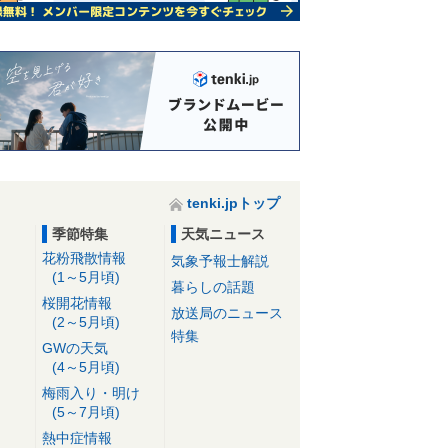
tenki.jpトップ
季節特集
天気ニュース
花粉飛散情報
気象予報士解説
(1～5月頃)
暮らしの話題
桜開花情報
放送局のニュース
(2～5月頃)
特集
GWの天気
(4～5月頃)
梅雨入り・明け
(5～7月頃)
熱中症情報