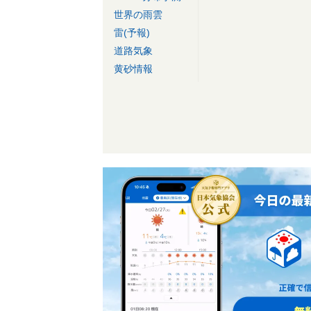
世界の雨雲
雷(予報)
道路気象
黄砂情報