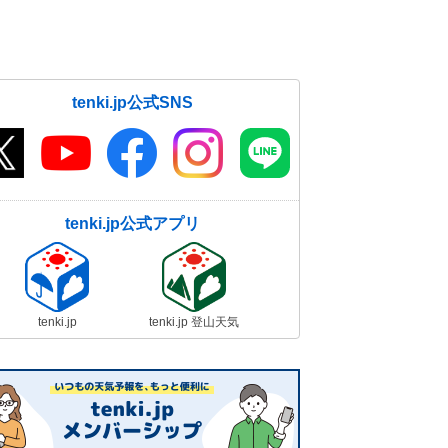
tenki.jp公式SNS
tenki.jp公式アプリ
tenki.jp
tenki.jp 登山天気