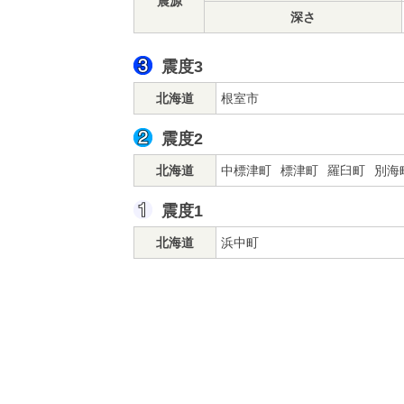
震源
深さ
震度3
北海道
根室市
震度2
北海道
中標津町
標津町
羅臼町
別海
震度1
北海道
浜中町