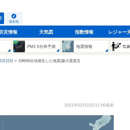
索
現在地
防災情報
天気図
指数情報
レジャー
PM2.5分布予測
地震情報
気
02月22日
10時56分頃発生した地震(最大震度3)
2021年02月22日11:00発表