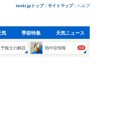
tenki.jpトップ
｜
サイトマップ
｜
ヘルプ
天気
季節特集
天気ニュース
象予報士の解説
熱中症情報
注目