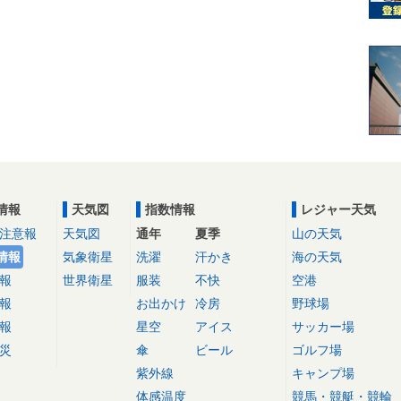
情報
天気図
指数情報
レジャー天気
注意報
天気図
通年
夏季
山の天気
情報
気象衛星
洗濯
汗かき
海の天気
報
世界衛星
服装
不快
空港
報
お出かけ
冷房
野球場
報
星空
アイス
サッカー場
災
傘
ビール
ゴルフ場
紫外線
キャンプ場
体感温度
競馬・競艇・競輪