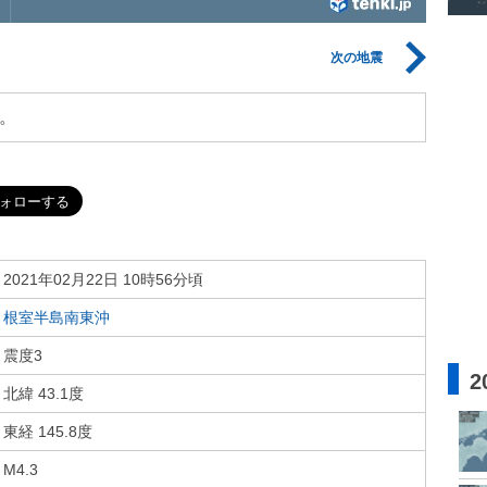
次の地震
。
2021年02月22日 10時56分頃
根室半島南東沖
震度3
2
北緯 43.1度
東経 145.8度
M4.3