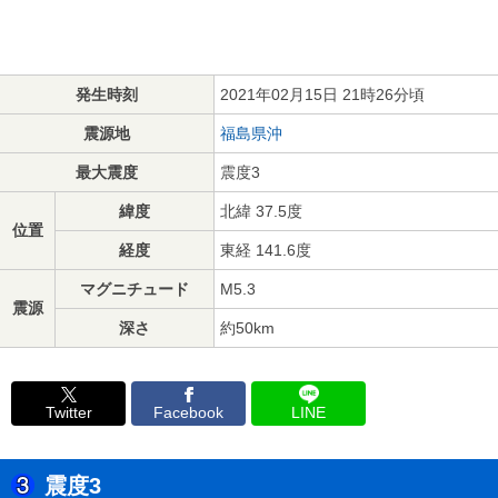
発生時刻
2021年02月15日 21時26分頃
震源地
福島県沖
最大震度
震度3
緯度
北緯 37.5度
位置
経度
東経 141.6度
マグニチュード
M5.3
震源
深さ
約50km
Twitter
Facebook
LINE
震度3