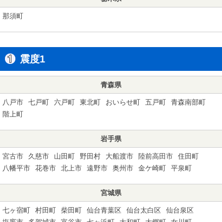
那須町
震度1
青森県
八戸市
七戸町
六戸町
東北町
おいらせ町
五戸町
青森南部町
階上町
岩手県
宮古市
久慈市
山田町
野田村
大船渡市
陸前高田市
住田町
八幡平市
花巻市
北上市
遠野市
奥州市
金ケ崎町
平泉町
宮城県
七ヶ宿町
村田町
柴田町
仙台青葉区
仙台太白区
仙台泉区
塩竈市
多賀城市
富谷市
七ヶ浜町
大和町
大郷町
女川町