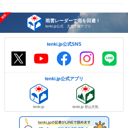
雨雲レーダーで雨を回避！
tenki.jp公式 天気予報アプリ
tenki.jp公式SNS
tenki.jp公式アプリ
tenki.jp
tenki.jp 登山天気