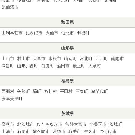
気仙沼市
秋田県
由利本荘市
にかほ市
大仙市
仙北市
羽後町
山形県
上山市
村山市
天童市
東根市
山辺町
河北町
西川町
南陽市
高畠町
山形川西町
白鷹町
酒田市
最上町
大蔵村
福島県
西郷村
矢祭町
塙町
鮫川村
平田村
三春町
猪苗代町
会津美里町
茨城県
高萩市
北茨城市
ひたちなか市
常陸大宮市
小美玉市
茨城町
土浦市
石岡市
龍ケ崎市
常総市
取手市
牛久市
つくば市