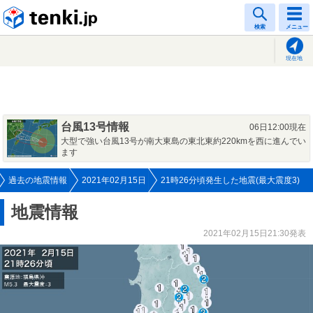
tenki.jp
検索
メニュー
現在地
台風13号情報
06日12:00現在
大型で強い台風13号が南大東島の東北東約220kmを西に進んでい
ます
過去の地震情報
2021年02月15日
21時26分頃発生した地震(最大震度3)
地震情報
2021年02月15日21:30発表