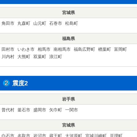
宮城県
角田市
丸森町
山元町
石巻市
松島町
福島県
田村市
いわき市
相馬市
南相馬市
福島広野町
楢葉町
富岡町
川内村
大熊町
双葉町
浪江町
震度2
岩手県
普代村
釜石市
盛岡市
矢巾町
一関市
宮城県
白石市
名取市
岩沼市
蔵王町
大河原町
宮城川崎町
亘理町