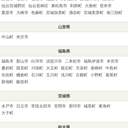
仙台宮城野区
仙台若林区
東松島市
利府町
大衡村
登米市
栗原市
大崎市
色麻町
宮城加美町
涌谷町
宮城美里町
南三陸町
山形県
中山町
米沢市
福島県
福島市
郡山市
白河市
須賀川市
二本松市
福島伊達市
本宮市
桑折町
国見町
川俣町
大玉村
鏡石町
天栄村
泉崎村
中島村
矢吹町
棚倉町
石川町
玉川村
浅川町
古殿町
小野町
葛尾村
新地町
飯舘村
茨城県
水戸市
日立市
常陸太田市
笠間市
那珂市
城里町
東海村
大子町
栃木県