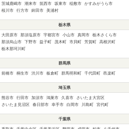
茨城鹿嶋市
潮来市
筑西市
坂東市
稲敷市
かすみがうら市
桜川市
行方市
鉾田市
美浦村
栃木県
大田原市
那須塩原市
宇都宮市
小山市
真岡市
栃木さくら市
那須烏山市
下野市
益子町
茂木町
市貝町
芳賀町
高根沢町
栃木那珂川町
群馬県
前橋市
桐生市
渋川市
板倉町
群馬明和町
千代田町
邑楽町
埼玉県
熊谷市
行田市
加須市
鴻巣市
久喜市
さいたま大宮区
さいたま見沼区
春日部市
幸手市
白岡市
川島町
宮代町
千葉県
香取市
千葉中央区
千葉美浜区
野田市
成田市
柏市
八千代市