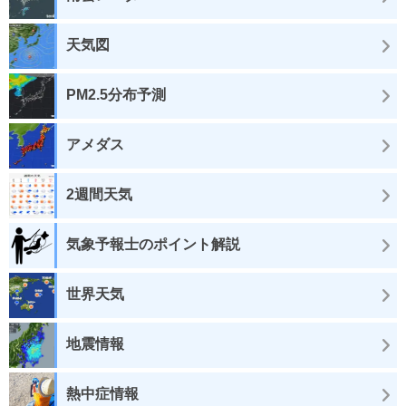
天気図
PM2.5分布予測
アメダス
2週間天気
気象予報士のポイント解説
世界天気
地震情報
熱中症情報