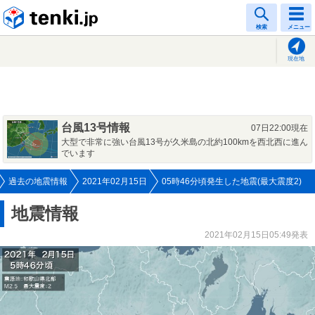
tenki.jp
検索
メニュー
現在地
台風13号情報
07日22:00現在
大型で非常に強い台風13号が久米島の北約100kmを西北西に進ん
でいます
過去の地震情報
2021年02月15日
05時46分頃発生した地震(最大震度2)
地震情報
2021年02月15日05:49発表