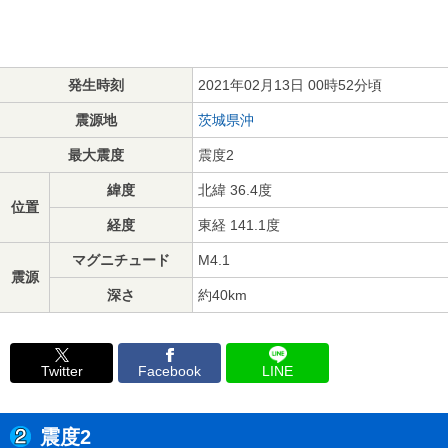
発生時刻
2021年02月13日 00時52分頃
震源地
茨城県沖
最大震度
震度2
緯度
北緯 36.4度
位置
経度
東経 141.1度
マグニチュード
M4.1
震源
深さ
約40km
Twitter
Facebook
LINE
震度2