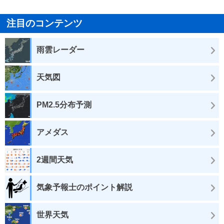
注目のコンテンツ
雨雲レーダー
天気図
PM2.5分布予測
アメダス
2週間天気
気象予報士のポイント解説
世界天気