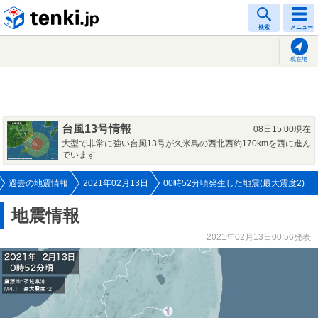
tenki.jp
検索
メニュー
現在地
台風13号情報
08日15:00現在
大型で非常に強い台風13号が久米島の西北西約170kmを西に進ん
でいます
過去の地震情報
2021年02月13日
00時52分頃発生した地震(最大震度2)
地震情報
2021年02月13日00:56発表