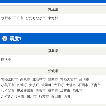
茨城県
水戸市
日立市
ひたちなか市
東海村
震度1
福島県
白河市
茨城県
常陸太田市
高萩市
北茨城市
笠間市
常陸大宮市
那珂市
小美玉市
茨城町
大洗町
城里町
大子町
土浦市
石岡市
下妻市
つくば市
茨城鹿嶋市
潮来市
筑西市
坂東市
稲敷市
かすみがうら市
桜川市
行方市
鉾田市
境町