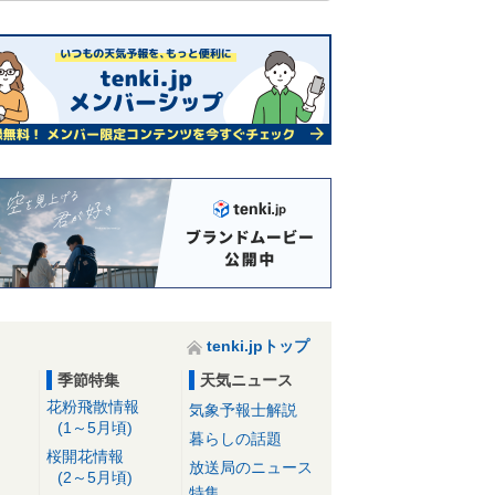
tenki.jpトップ
季節特集
天気ニュース
花粉飛散情報
気象予報士解説
(1～5月頃)
暮らしの話題
桜開花情報
放送局のニュース
(2～5月頃)
特集