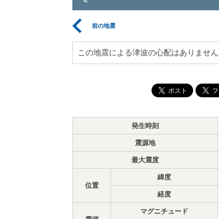
前の地震
この地震による津波の心配はありません
発生時刻
震源地
最大震度
緯度
位置
経度
マグニチュード