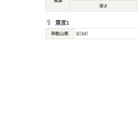
震源
深さ
震度1
和歌山県
湯浅町