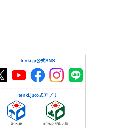
tenki.jp公式SNS
tenki.jp公式アプリ
tenki.jp
tenki.jp 登山天気