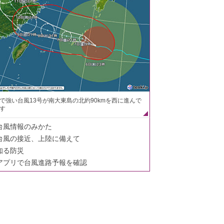
で強い台風13号が南大東島の北約90kmを西に進んで
す
台風情報のみかた
台風の接近、上陸に備えて
知る防災
アプリで台風進路予報を確認