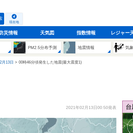
索
現在地
防災情報
天気図
指数情報
レジャー
PM2.5分布予測
地震情報
気
02月13日
00時46分頃発生した地震(最大震度1)
台
2021年02月13日00:50発表