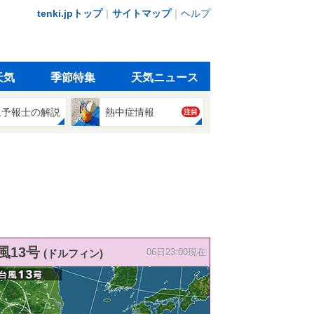
tenki.jpトップ
｜
サイトマップ
｜
ヘルプ
天気
季節特集
天気ニュース
象予報士の解説
熱中症情報
注目
風13号
(ドルフィン)
06日23:00現在