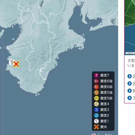
大型
いま