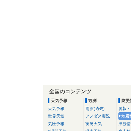
全国のコンテンツ
天気予報
観測
防災
天気予報
雨雲(過去)
警報・
世界天気
アメダス実況
地震
気圧予報
実況天気
津波情