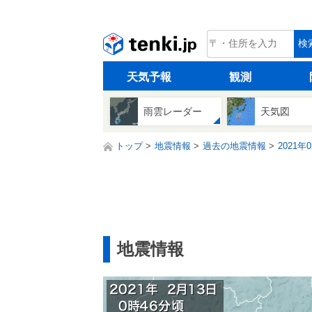
tenki.jp
検
天気予報
観測
雨雲レーダー
天気図
トップ
地震情報
過去の地震情報
2021年
地震情報