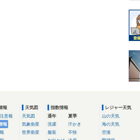
情報
天気図
指数情報
レジャー天気
注意報
天気図
通年
夏季
山の天気
情報
気象衛星
洗濯
汗かき
海の天気
報
世界衛星
服装
不快
空港