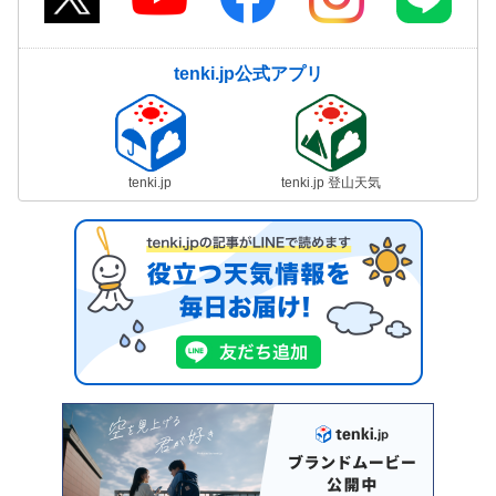
tenki.jp公式アプリ
tenki.jp
tenki.jp 登山天気