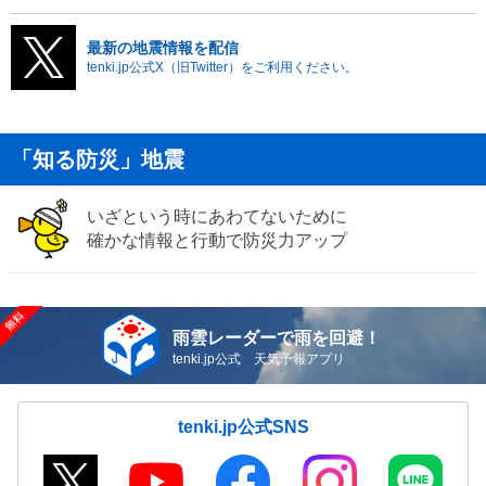
最新の地震情報を配信
tenki.jp公式X（旧Twitter）をご利用ください。
「知る防災」地震
いざという時にあわてないために
確かな情報と行動で防災力アップ
雨雲レーダーで雨を回避！
tenki.jp公式 天気予報アプリ
tenki.jp公式SNS