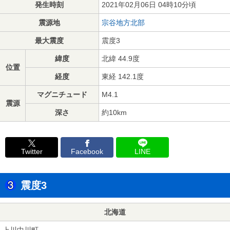
発生時刻
2021年02月06日 04時10分頃
震源地
宗谷地方北部
最大震度
震度3
緯度
北緯 44.9度
位置
経度
東経 142.1度
マグニチュード
M4.1
震源
深さ
約10km
Twitter
Facebook
LINE
震度3
北海道
上川中川町