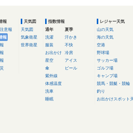
情報
天気図
指数情報
レジャー天気
注意報
天気図
通年
夏季
山の天気
情報
気象衛星
洗濯
汗かき
海の天気
報
世界衛星
服装
不快
空港
報
お出かけ
冷房
野球場
報
星空
アイス
サッカー場
災
傘
ビール
ゴルフ場
紫外線
キャンプ場
体感温度
競馬・競艇・競輪
洗車
釣り
睡眠
お出かけスポット