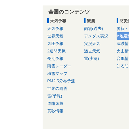
全国のコンテンツ
天気予報
観測
防災
天気予報
雨雲(過去)
警報・
世界天気
アメダス実況
地震
気圧予報
実況天気
津波情
2週間天気
過去天気
火山情
長期予報
雷(実況)
台風情
雨雲レーダー
知る防
積雪マップ
PM2.5分布予測
世界の雨雲
雷(予報)
道路気象
黄砂情報