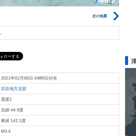
次の地震
。
2021年02月06日 04時02分頃
宗谷地方北部
震度2
北緯 44.9度
東経 142.1度
M3.4