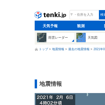
tenki.jp
検
天気予報
観測
雨雲レーダー
天気図
トップ
地震情報
過去の地震情報
2021年
地震情報