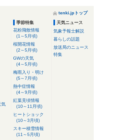
tenki.jpトップ
季節特集
天気ニュース
花粉飛散情報
気象予報士解説
(1～5月頃)
暮らしの話題
桜開花情報
放送局のニュース
(2～5月頃)
特集
GWの天気
(4～5月頃)
梅雨入り・明け
(5～7月頃)
熱中症情報
(4～9月頃)
紅葉見頃情報
天気
(10～11月頃)
ヒートショック
(10～3月頃)
スキー積雪情報
(11～5月頃)