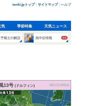
tenki.jpトップ
｜
サイトマップ
｜
ヘルプ
天気
季節特集
天気ニュース
象予報士の解説
熱中症情報
注目
風13号
(ドルフィン)
08日23:00現在