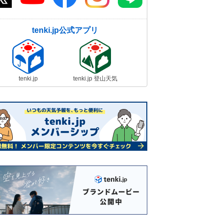
tenki.jp公式アプリ
tenki.jp
tenki.jp 登山天気