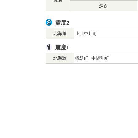
震源
深さ
震度2
北海道
上川中川町
震度1
北海道
幌延町
中頓別町