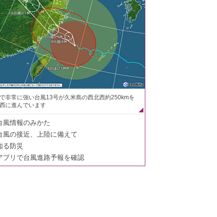
で非常に強い台風13号が久米島の西北西約250kmを
西に進んでいます
台風情報のみかた
台風の接近、上陸に備えて
知る防災
アプリで台風進路予報を確認