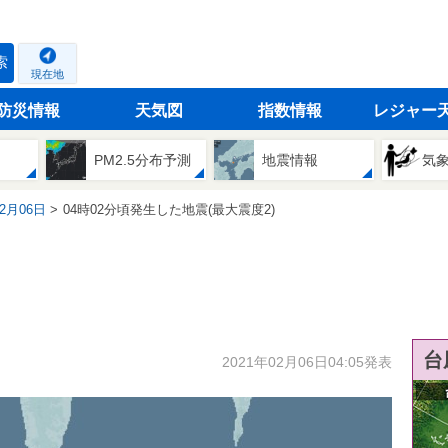
索
現在地
防災情報
天気図
指数情報
レジャー
PM2.5分布予測
地震情報
気
02月06日
04時02分頃発生した地震(最大震度2)
台
2021年02月06日04:05発表