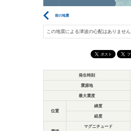
前の地震
この地震による津波の心配はありません
発生時刻
震源地
最大震度
緯度
位置
経度
マグニチュード