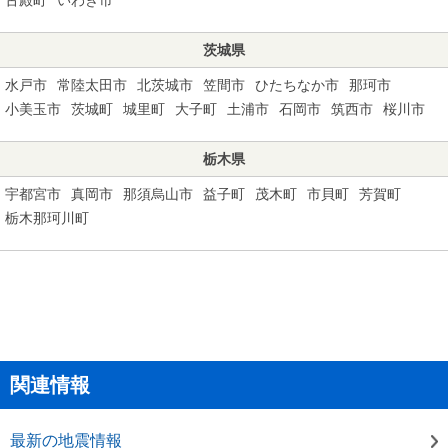
茨城県
水戸市
常陸太田市
北茨城市
笠間市
ひたちなか市
那珂市
小美玉市
茨城町
城里町
大子町
土浦市
石岡市
筑西市
桜川市
栃木県
宇都宮市
真岡市
那須烏山市
益子町
茂木町
市貝町
芳賀町
栃木那珂川町
関連情報
最新の地震情報