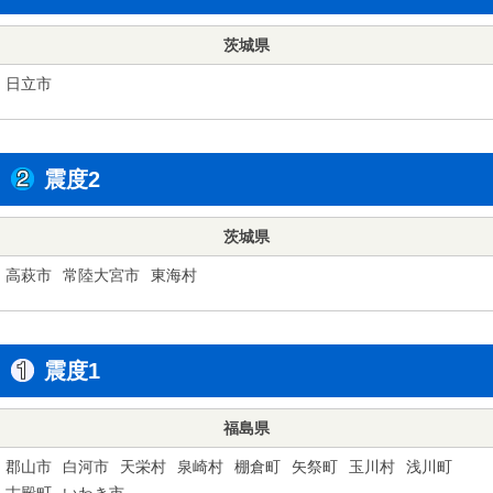
茨城県
日立市
震度2
茨城県
高萩市
常陸大宮市
東海村
震度1
福島県
郡山市
白河市
天栄村
泉崎村
棚倉町
矢祭町
玉川村
浅川町
古殿町
いわき市