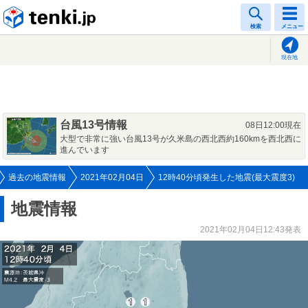
tenki.jp
検索
メニュー
現在地
台風13号情報
08日12:00現在
大型で非常に強い台風13号が久米島の西北西約160kmを西北西に
進んでいます
過去の地震情報
2021年02月04日
12時40分頃発生した地震(最大震度3)
地震情報
2021年02月04日12:43発表