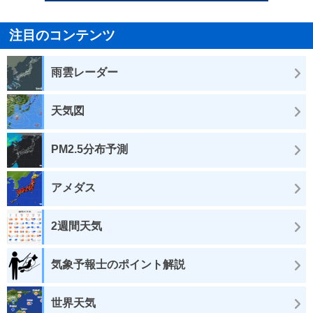
注目のコンテンツ
雨雲レーダー
天気図
PM2.5分布予測
アメダス
2週間天気
気象予報士のポイント解説
世界天気