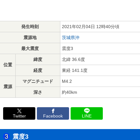
発生時刻
2021年02月04日 12時40分頃
震源地
茨城県沖
最大震度
震度3
緯度
北緯 36.6度
位置
経度
東経 141.1度
マグニチュード
M4.2
震源
深さ
約40km
Twitter
Facebook
LINE
震度3