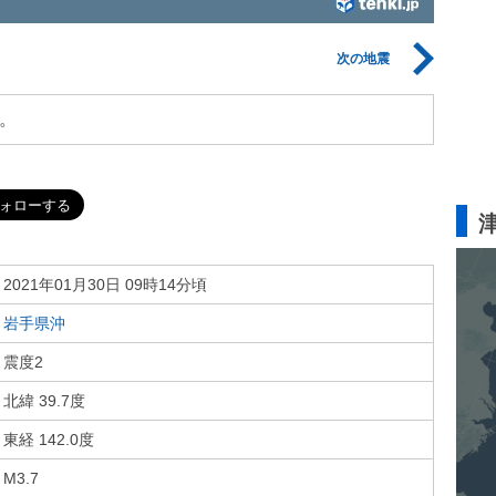
次の地震
。
2021年01月30日 09時14分頃
岩手県沖
震度2
北緯 39.7度
東経 142.0度
M3.7