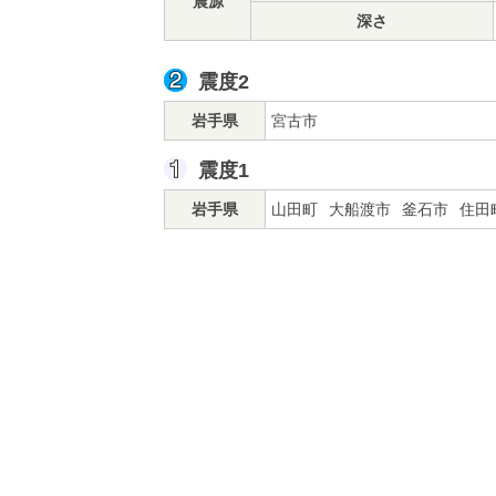
震源
深さ
震度2
岩手県
宮古市
震度1
岩手県
山田町
大船渡市
釜石市
住田