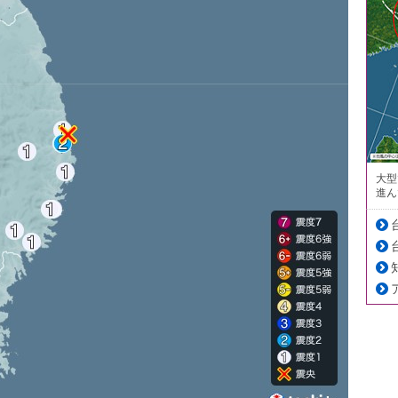
大型
進ん