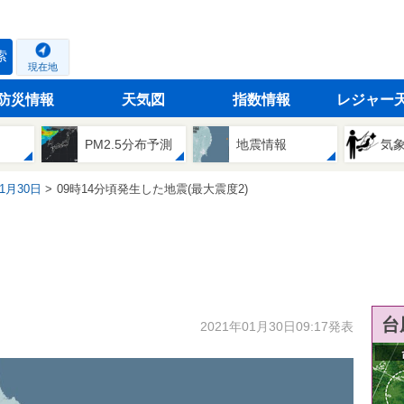
索
現在地
防災情報
天気図
指数情報
レジャー
PM2.5分布予測
地震情報
気
01月30日
09時14分頃発生した地震(最大震度2)
台
2021年01月30日09:17発表