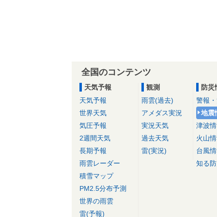
全国のコンテンツ
天気予報
観測
防災
天気予報
雨雲(過去)
警報・
世界天気
アメダス実況
地震
気圧予報
実況天気
津波情
2週間天気
過去天気
火山情
長期予報
雷(実況)
台風情
雨雲レーダー
知る防
積雪マップ
PM2.5分布予測
世界の雨雲
雷(予報)