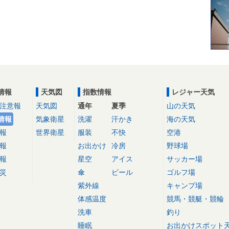
情報
天気図
指数情報
レジャー天気
注意報
天気図
通年
夏季
山の天気
情報
気象衛星
洗濯
汗かき
海の天気
報
世界衛星
服装
不快
空港
報
お出かけ
冷房
野球場
報
星空
アイス
サッカー場
災
傘
ビール
ゴルフ場
紫外線
キャンプ場
体感温度
競馬・競艇・競輪
洗車
釣り
睡眠
お出かけスポット