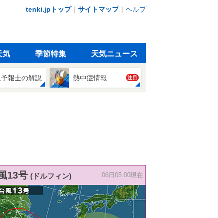
tenki.jpトップ
｜
サイトマップ
｜
ヘルプ
天気
季節特集
天気ニュース
象予報士の解説
熱中症情報
注目
風13号
(ドルフィン)
06日05:00現在