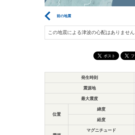
前の地震
この地震による津波の心配はありません
発生時刻
震源地
最大震度
緯度
位置
経度
マグニチュード