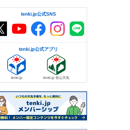
tenki.jp公式SNS
tenki.jp公式アプリ
tenki.jp
tenki.jp 登山天気