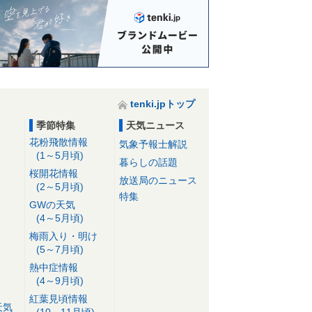
tenki.jpトップ
季節特集
天気ニュース
花粉飛散情報
気象予報士解説
(1～5月頃)
暮らしの話題
桜開花情報
放送局のニュース
(2～5月頃)
特集
GWの天気
(4～5月頃)
梅雨入り・明け
(5～7月頃)
熱中症情報
(4～9月頃)
紅葉見頃情報
天気
(10～11月頃)