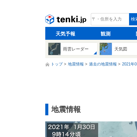
tenki.jp
検
天気予報
観測
雨雲レーダー
天気図
トップ
地震情報
過去の地震情報
2021年
地震情報