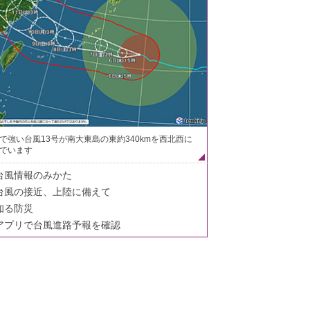
で強い台風13号が南大東島の東約340kmを西北西に
でいます
台風情報のみかた
台風の接近、上陸に備えて
知る防災
アプリで台風進路予報を確認