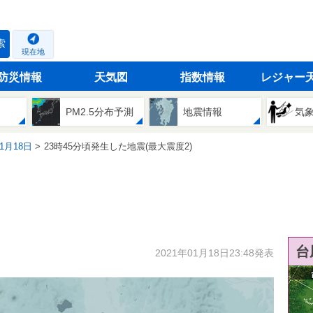
索
現在地
防災情報
天気図
指数情報
レジャー
PM2.5分布予測
地震情報
気
01月18日
23時45分頃発生した地震(最大震度2)
台
2021年01月18日23:48発表