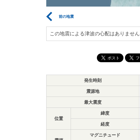
前の地震
この地震による津波の心配はありません
発生時刻
震源地
最大震度
緯度
位置
経度
マグニチュード