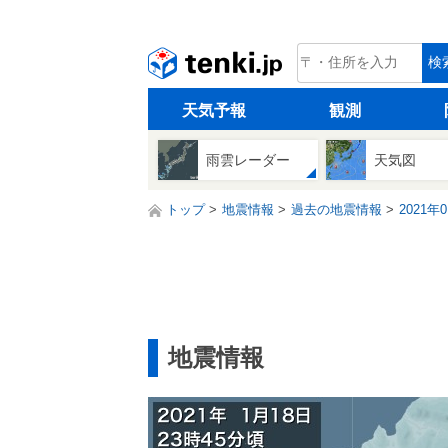
tenki.jp
検
天気予報
観測
雨雲レーダー
天気図
トップ
地震情報
過去の地震情報
2021年
地震情報