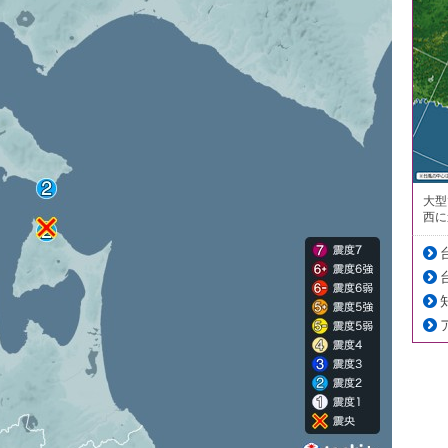
大型
西に