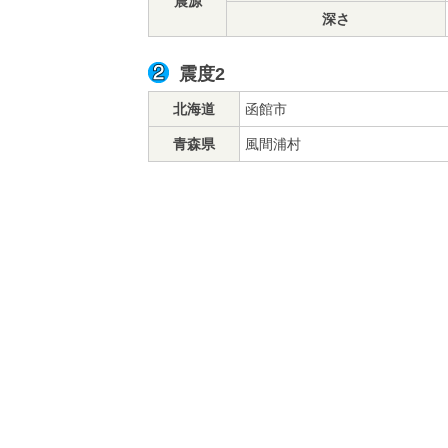
震源
深さ
震度2
北海道
函館市
青森県
風間浦村