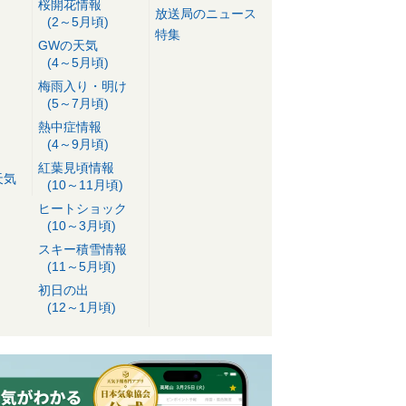
桜開花情報
放送局のニュース
(2～5月頃)
特集
GWの天気
(4～5月頃)
梅雨入り・明け
(5～7月頃)
熱中症情報
(4～9月頃)
紅葉見頃情報
天気
(10～11月頃)
ヒートショック
(10～3月頃)
スキー積雪情報
(11～5月頃)
初日の出
(12～1月頃)