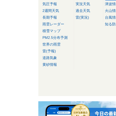
気圧予報
実況天気
津波情
2週間天気
過去天気
火山情
長期予報
雷(実況)
台風情
雨雲レーダー
知る防
積雪マップ
PM2.5分布予測
世界の雨雲
雷(予報)
道路気象
黄砂情報