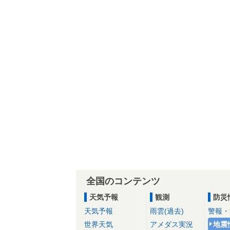
全国のコンテンツ
天気予報
観測
防災
天気予報
雨雲(過去)
警報・
世界天気
アメダス実況
地震