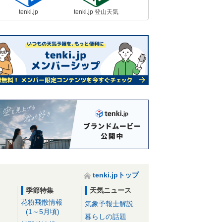
tenki.jp
tenki.jp 登山天気
tenki.jpトップ
季節特集
天気ニュース
花粉飛散情報
気象予報士解説
(1～5月頃)
暮らしの話題