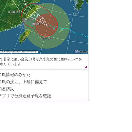
で非常に強い台風13号が久米島の西北西約200kmを
進んでいます
台風情報のみかた
台風の接近、上陸に備えて
知る防災
アプリで台風進路予報を確認