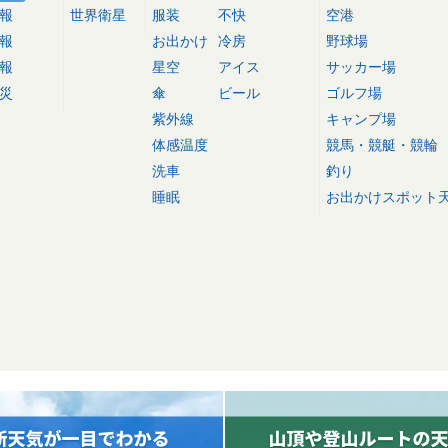
報
世界衛星
服装
不快
空港
報
お出かけ
冷房
野球場
報
星空
アイス
サッカー場
災
傘
ビール
ゴルフ場
紫外線
キャンプ場
体感温度
競馬・競艇・競輪
洗車
釣り
睡眠
お出かけスポット