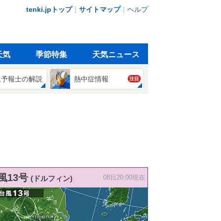
tenki.jpトップ
｜
サイトマップ
｜
ヘルプ
天気
季節特集
天気ニュース
象予報士の解説
熱中症情報
注目
風13号
(ドルフィン)
08日20:00現在