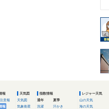
情報
天気図
指数情報
レジャー天気
注意報
天気図
通年
夏季
山の天気
情報
気象衛星
洗濯
汗かき
海の天気