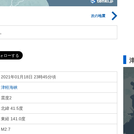
次の地震
。
2021年01月18日 23時45分頃
津軽海峡
震度2
北緯 41.5度
東経 141.0度
M2.7