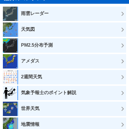
雨雲レーダー
天気図
PM2.5分布予測
アメダス
2週間天気
気象予報士のポイント解説
世界天気
地震情報