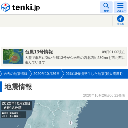
tenki.jp
検索
メニュー
現在地
台風13号情報
09日01:00現在
大型で非常に強い台風13号が久米島の西北西約280kmを西北西に
進んでいます
過去の地震情報
2020年10月26日
06時18分頃発生した地震(最大震度1)
地震情報
2020年10月26日06:22発表