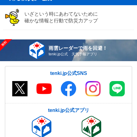
いざという時にあわてないために
確かな情報と行動で防災力アップ
雨雲レーダーで雨を回避！
tenki.jp公式 天気予報アプリ
tenki.jp公式SNS
tenki.jp公式アプリ