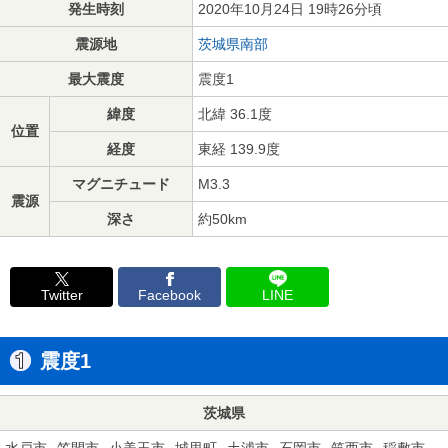
発生時刻
2020年10月24日 19時26分頃
震源地
茨城県南部
最大震度
震度1
緯度
北緯 36.1度
位置
経度
東経 139.9度
マグニチュード
M3.3
震源
深さ
約50km
Twitter
Facebook
LINE
震度1
茨城県
水戸市
笠間市
小美玉市
城里町
土浦市
石岡市
筑西市
稲敷市