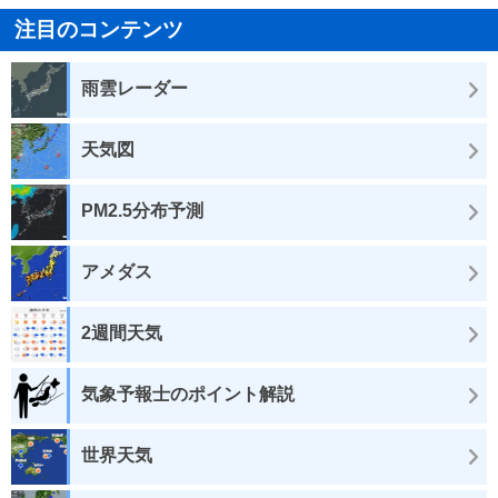
注目のコンテンツ
雨雲レーダー
天気図
PM2.5分布予測
アメダス
2週間天気
気象予報士のポイント解説
世界天気