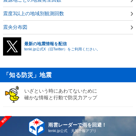
震度3以上の地域別観測回数
震央分布図
最新の地震情報を配信
tenki.jp公式X（旧Twitter）をご利用ください。
「知る防災」地震
いざという時にあわてないために
確かな情報と行動で防災力アップ
雨雲レーダーで雨を回避！
tenki.jp公式 天気予報アプリ