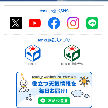
tenki.jp公式SNS
tenki.jp公式アプリ
tenki.jp
tenki.jp 登山天気