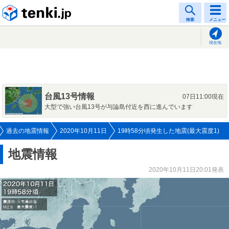
tenki.jp
検索
メニュー
現在地
台風13号情報
07日11:00現在
大型で強い台風13号が与論島付近を西に進んでいます
過去の地震情報
2020年10月11日
19時58分頃発生した地震(最大震度1)
地震情報
2020年10月11日20:01発表