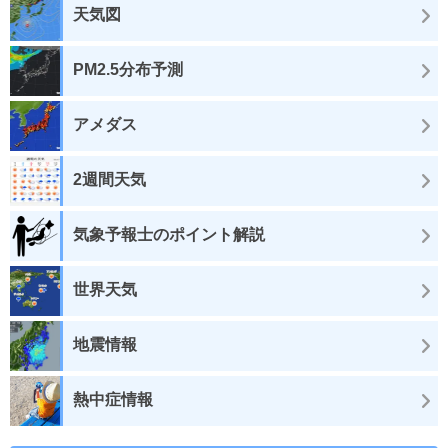
天気図
PM2.5分布予測
アメダス
2週間天気
気象予報士のポイント解説
世界天気
地震情報
熱中症情報