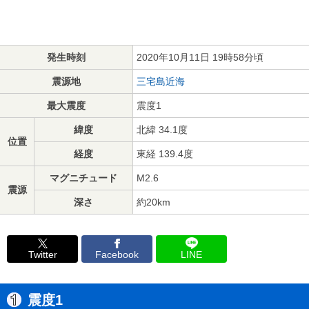
発生時刻
2020年10月11日 19時58分頃
震源地
三宅島近海
最大震度
震度1
緯度
北緯 34.1度
位置
経度
東経 139.4度
マグニチュード
M2.6
震源
深さ
約20km
Twitter
Facebook
LINE
震度1