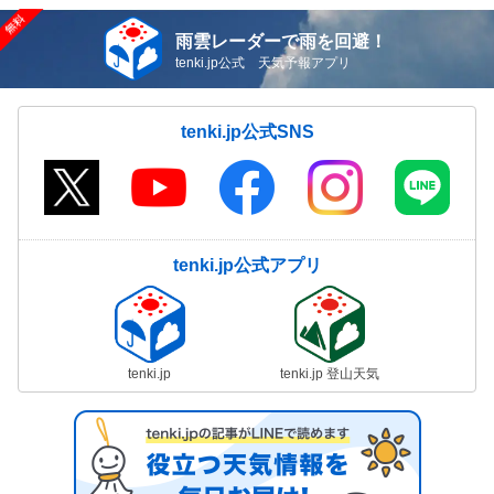
雨雲レーダーで雨を回避！
tenki.jp公式 天気予報アプリ
tenki.jp公式SNS
tenki.jp公式アプリ
tenki.jp
tenki.jp 登山天気