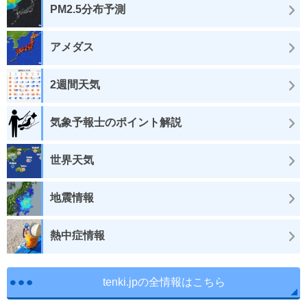
PM2.5分布予測
アメダス
2週間天気
気象予報士のポイント解説
世界天気
地震情報
熱中症情報
tenki.jpの全情報はこちら