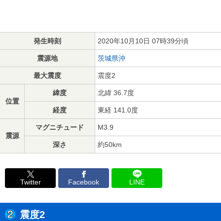
発生時刻
2020年10月10日 07時39分頃
震源地
茨城県沖
最大震度
震度2
緯度
北緯 36.7度
位置
経度
東経 141.0度
マグニチュード
M3.9
震源
深さ
約50km
Twitter
Facebook
LINE
震度2