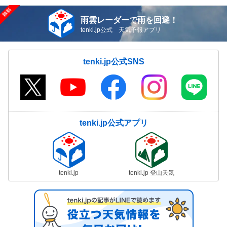
雨雲レーダーで雨を回避！
tenki.jp公式 天気予報アプリ
tenki.jp公式SNS
tenki.jp公式アプリ
tenki.jp
tenki.jp 登山天気