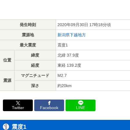
発生時刻
2020年09月30日 17時18分頃
震源地
新潟県下越地方
最大震度
震度1
緯度
北緯 37.9度
位置
経度
東経 139.2度
マグニチュード
M2.7
震源
深さ
約20km
Twitter
Facebook
LINE
震度1