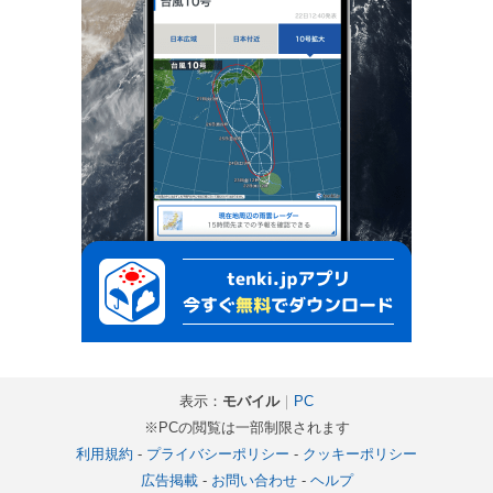
表示：
モバイル
｜
PC
※PCの閲覧は一部制限されます
利用規約
-
プライバシーポリシー
-
クッキーポリシー
広告掲載
-
お問い合わせ
-
ヘルプ