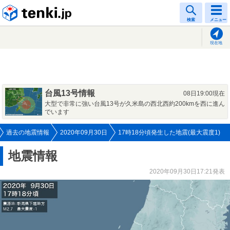
tenki.jp
検索
メニュー
現在地
台風13号情報
08日19:00現在
大型で非常に強い台風13号が久米島の西北西約200kmを西に進ん
でいます
過去の地震情報
2020年09月30日
17時18分頃発生した地震(最大震度1)
地震情報
2020年09月30日17:21発表