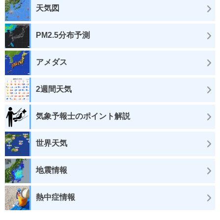
天気図
PM2.5分布予測
アメダス
2週間天気
気象予報士のポイント解説
世界天気
地震情報
熱中症情報