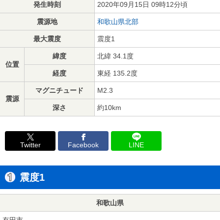
発生時刻
2020年09月15日 09時12分頃
震源地
和歌山県北部
最大震度
震度1
緯度
北緯 34.1度
位置
経度
東経 135.2度
マグニチュード
M2.3
震源
深さ
約10km
Twitter
Facebook
LINE
震度1
和歌山県
有田市