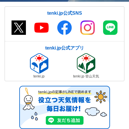
tenki.jp公式SNS
tenki.jp公式アプリ
tenki.jp
tenki.jp 登山天気