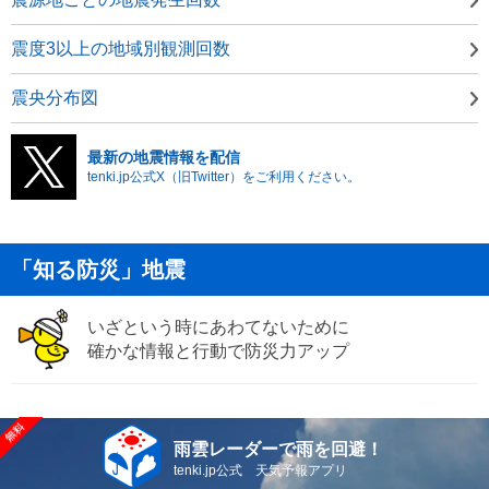
震度3以上の地域別観測回数
震央分布図
最新の地震情報を配信
tenki.jp公式X（旧Twitter）をご利用ください。
「知る防災」地震
いざという時にあわてないために
確かな情報と行動で防災力アップ
雨雲レーダーで雨を回避！
tenki.jp公式 天気予報アプリ