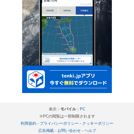
表示：
モバイル
｜
PC
※PCの閲覧は一部制限されます
利用規約
-
プライバシーポリシー
-
クッキーポリシー
広告掲載
-
お問い合わせ
-
ヘルプ