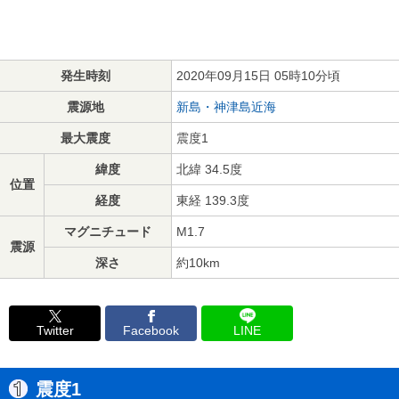
発生時刻
2020年09月15日 05時10分頃
震源地
新島・神津島近海
最大震度
震度1
緯度
北緯 34.5度
位置
経度
東経 139.3度
マグニチュード
M1.7
震源
深さ
約10km
Twitter
Facebook
LINE
震度1