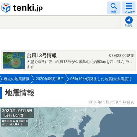
tenki.jp
検索
メニュー
現在地
台風13号情報
07日23:00現在
大型で非常に強い台風13号が久米島の北約90kmを西に進んでい
ます
過去の地震情報
2020年09月15日
05時10分頃発生した地震(最大震度1)
地震情報
2020年09月15日05:14発表