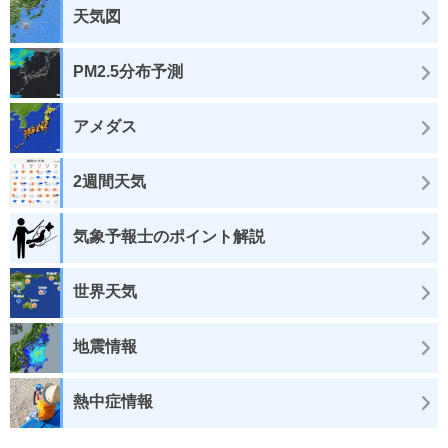
天気図
PM2.5分布予測
アメダス
2週間天気
気象予報士のポイント解説
世界天気
地震情報
熱中症情報