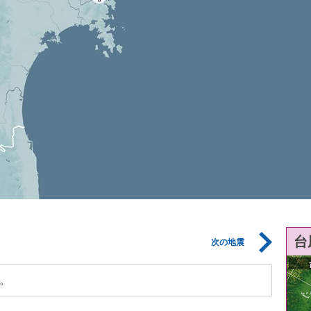
台
次の地震
。