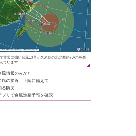
で非常に強い台風13号が久米島の北北西約70kmを西
んでいます
台風情報のみかた
台風の接近、上陸に備えて
知る防災
アプリで台風進路予報を確認