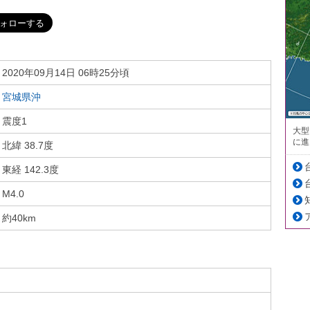
2020年09月14日 06時25分頃
宮城県沖
震度1
大型
に進
北緯 38.7度
東経 142.3度
M4.0
約40km