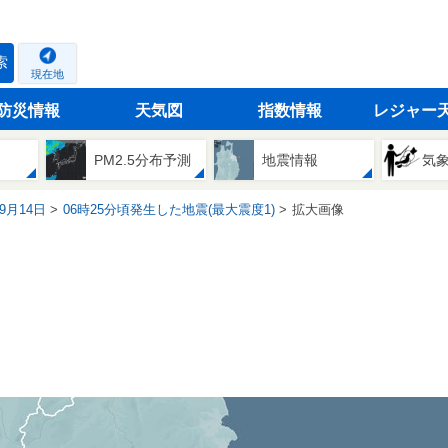
索
現在地
防災情報
天気図
指数情報
レジャー
PM2.5分布予測
地震情報
気
09月14日
06時25分頃発生した地震(最大震度1)
拡大画像