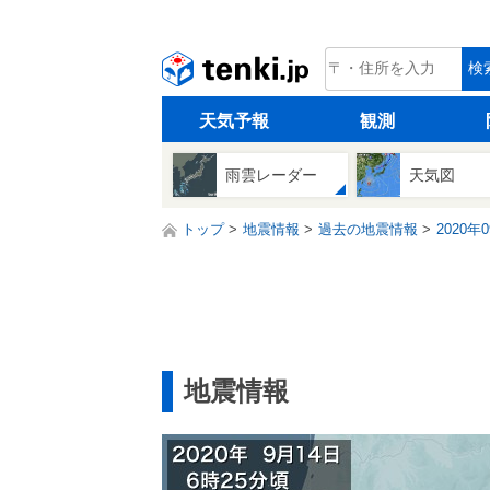
tenki.jp
検
天気予報
観測
雨雲レーダー
天気図
トップ
地震情報
過去の地震情報
2020年
地震情報