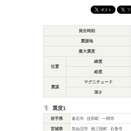
発生時刻
震源地
最大震度
緯度
位置
経度
マグニチュード
震源
深さ
震度1
岩手県
釜石市
住田町
一関市
宮城県
気仙沼市
南三陸町
石巻市