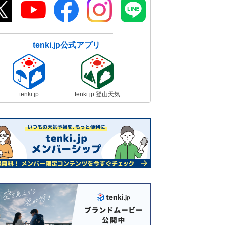
tenki.jp公式アプリ
tenki.jp
tenki.jp 登山天気