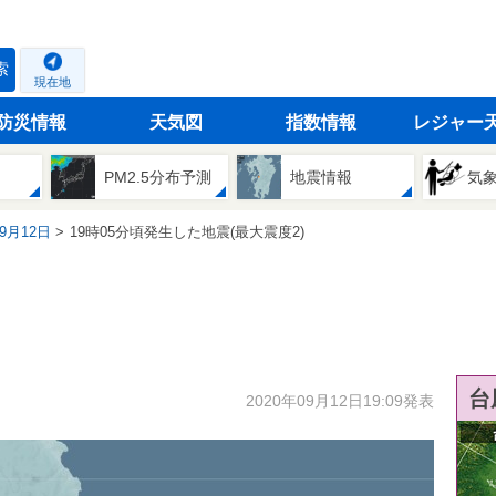
索
現在地
防災情報
天気図
指数情報
レジャー
PM2.5分布予測
地震情報
気
09月12日
19時05分頃発生した地震(最大震度2)
台
2020年09月12日19:09発表