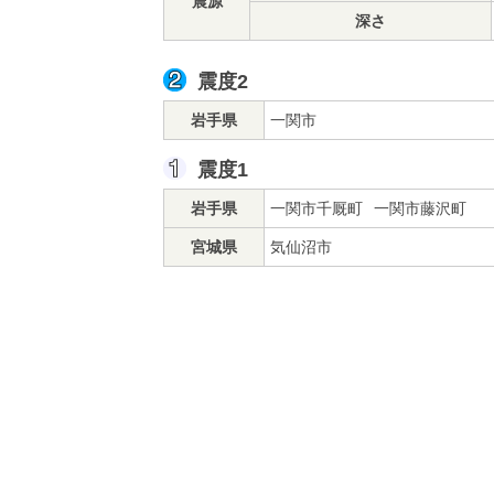
震源
深さ
震度2
岩手県
一関市
震度1
岩手県
一関市千厩町
一関市藤沢町
宮城県
気仙沼市