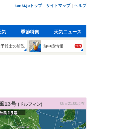
tenki.jpトップ
｜
サイトマップ
｜
ヘルプ
天気
季節特集
天気ニュース
象予報士の解説
熱中症情報
注目
風13号
(ドルフィン)
08日21:00現在