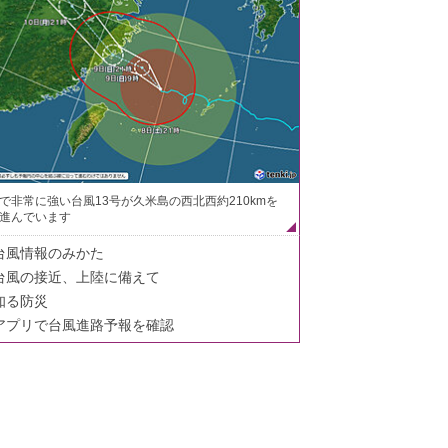
で非常に強い台風13号が久米島の西北西約210kmを
進んでいます
台風情報のみかた
台風の接近、上陸に備えて
知る防災
アプリで台風進路予報を確認