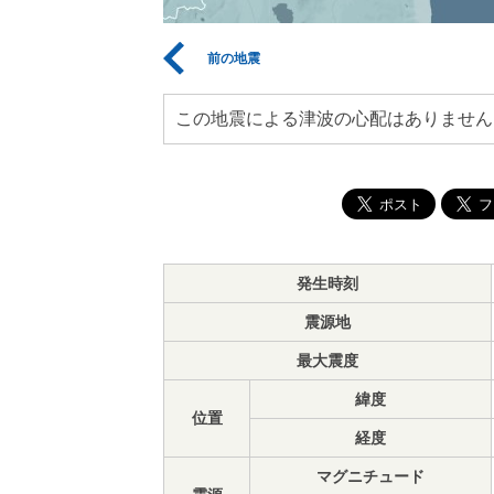
前の地震
この地震による津波の心配はありません
発生時刻
震源地
最大震度
緯度
位置
経度
マグニチュード