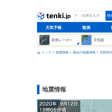
tenki.jp
検
天気予報
観測
雨雲レーダー
天気図
トップ
地震情報
過去の地震情報
2020年
地震情報