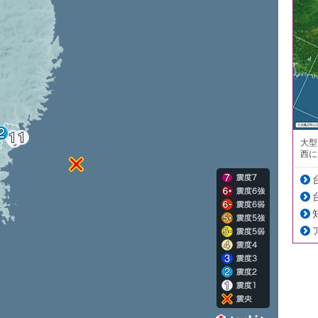
大型
西に