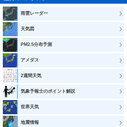
雨雲レーダー
天気図
PM2.5分布予測
アメダス
2週間天気
気象予報士のポイント解説
世界天気
地震情報