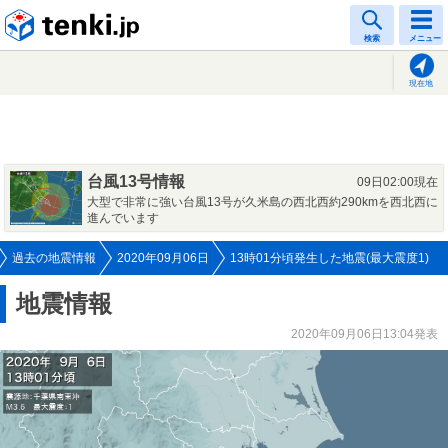
tenki.jp
検索
メニュー
現在地
台風13号情報
09日02:00現在
大型で非常に強い台風13号が久米島の西北西約290kmを西北西に
進んでいます
過去の地震情報
2020年09月06日
13時01分頃発生した地震(最大震度1)
地震情報
2020年09月06日13:04発表