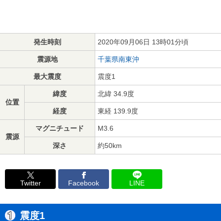
発生時刻
2020年09月06日 13時01分頃
震源地
千葉県南東沖
最大震度
震度1
緯度
北緯 34.9度
位置
経度
東経 139.9度
マグニチュード
M3.6
震源
深さ
約50km
Twitter
Facebook
LINE
震度1