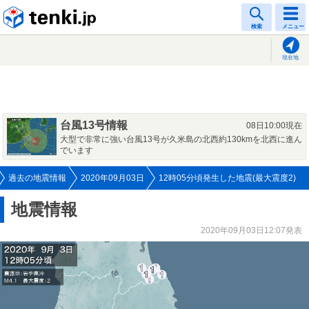
tenki.jp
検索
メニュー
現在地
台風13号情報
08日10:00現在
大型で非常に強い台風13号が久米島の北西約130kmを北西に進ん
でいます
過去の地震情報
2020年09月03日
12時05分頃発生した地震(最大震度2)
地震情報
2020年09月03日12:07発表