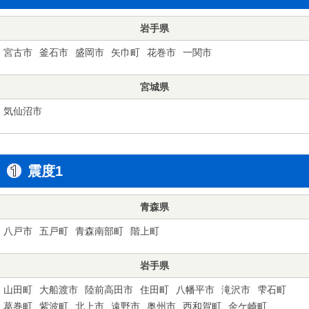
岩手県
宮古市
釜石市
盛岡市
矢巾町
花巻市
一関市
宮城県
気仙沼市
震度1
青森県
八戸市
五戸町
青森南部町
階上町
岩手県
山田町
大船渡市
陸前高田市
住田町
八幡平市
滝沢市
雫石町
葛巻町
紫波町
北上市
遠野市
奥州市
西和賀町
金ケ崎町