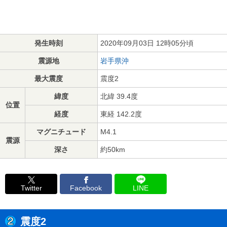
発生時刻
2020年09月03日 12時05分頃
震源地
岩手県沖
最大震度
震度2
緯度
北緯 39.4度
位置
経度
東経 142.2度
マグニチュード
M4.1
震源
深さ
約50km
Twitter
Facebook
LINE
震度2