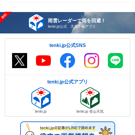
雨雲レーダーで雨を回避！
tenki.jp公式 天気予報アプリ
tenki.jp公式SNS
tenki.jp公式アプリ
tenki.jp
tenki.jp 登山天気