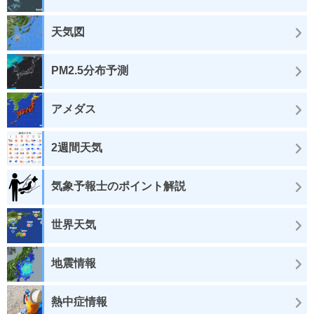
天気図
PM2.5分布予測
アメダス
2週間天気
気象予報士のポイント解説
世界天気
地震情報
熱中症情報