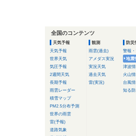
全国のコンテンツ
天気予報
観測
防災
天気予報
雨雲(過去)
警報・
世界天気
アメダス実況
地震
気圧予報
実況天気
津波情
2週間天気
過去天気
火山情
長期予報
雷(実況)
台風情
雨雲レーダー
知る防
積雪マップ
PM2.5分布予測
世界の雨雲
雷(予報)
道路気象