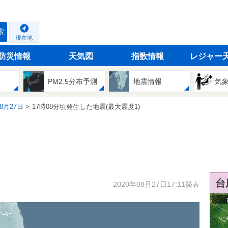
索
現在地
防災情報
天気図
指数情報
レジャー
PM2.5分布予測
地震情報
気
08月27日
17時08分頃発生した地震(最大震度1)
台
2020年08月27日17:11発表