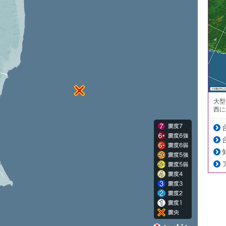
大型
西に