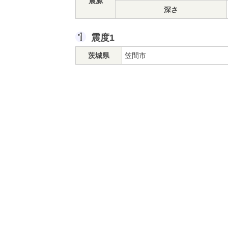
震源
深さ
震度1
茨城県
笠間市