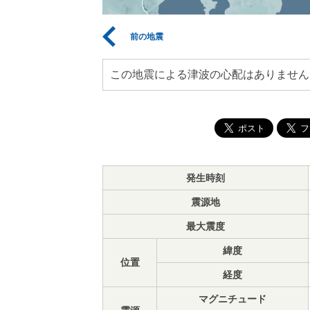
前の地震
この地震による津波の心配はありません
発生時刻
震源地
最大震度
緯度
位置
経度
マグニチュード