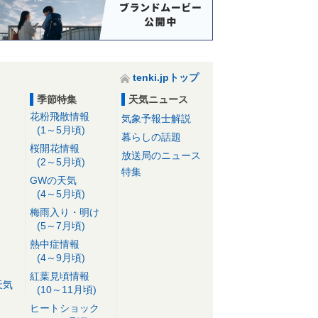
tenki.jpトップ
季節特集
天気ニュース
花粉飛散情報
気象予報士解説
(1～5月頃)
暮らしの話題
桜開花情報
放送局のニュース
(2～5月頃)
特集
GWの天気
(4～5月頃)
梅雨入り・明け
(5～7月頃)
熱中症情報
(4～9月頃)
紅葉見頃情報
天気
(10～11月頃)
ヒートショック