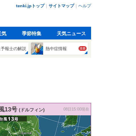
tenki.jpトップ
｜
サイトマップ
｜
ヘルプ
天気
季節特集
天気ニュース
象予報士の解説
熱中症情報
注目
風13号
(ドルフィン)
08日15:00現在