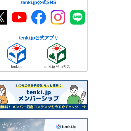
tenki.jp公式SNS
tenki.jp公式アプリ
tenki.jp
tenki.jp 登山天気