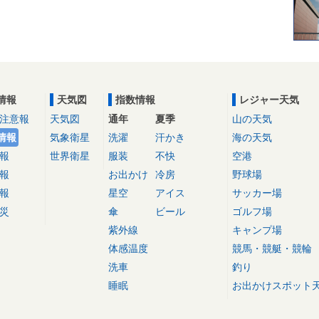
情報
天気図
指数情報
レジャー天気
注意報
天気図
通年
夏季
山の天気
情報
気象衛星
洗濯
汗かき
海の天気
報
世界衛星
服装
不快
空港
報
お出かけ
冷房
野球場
報
星空
アイス
サッカー場
災
傘
ビール
ゴルフ場
紫外線
キャンプ場
体感温度
競馬・競艇・競輪
洗車
釣り
睡眠
お出かけスポット