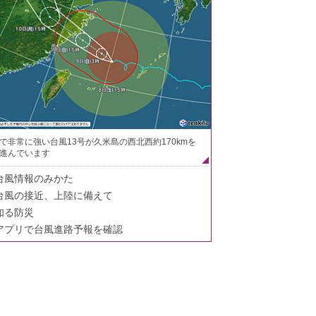
で非常に強い台風13号が久米島の西北西約170kmを
進んでいます
台風情報のみかた
台風の接近、上陸に備えて
知る防災
アプリで台風進路予報を確認