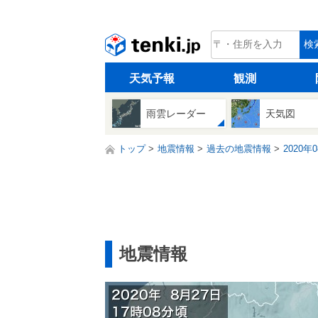
tenki.jp
検
天気予報
観測
雨雲レーダー
天気図
トップ
地震情報
過去の地震情報
2020年
地震情報