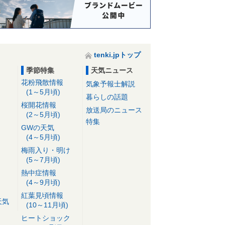
tenki.jpトップ
季節特集
天気ニュース
花粉飛散情報
気象予報士解説
(1～5月頃)
暮らしの話題
桜開花情報
放送局のニュース
(2～5月頃)
特集
GWの天気
(4～5月頃)
梅雨入り・明け
(5～7月頃)
熱中症情報
(4～9月頃)
紅葉見頃情報
天気
(10～11月頃)
ヒートショック