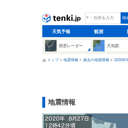
tenki.jp
検
天気予報
観測
雨雲レーダー
天気図
トップ
地震情報
過去の地震情報
2020年
地震情報