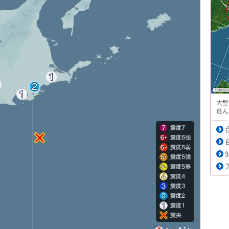
大型
進ん