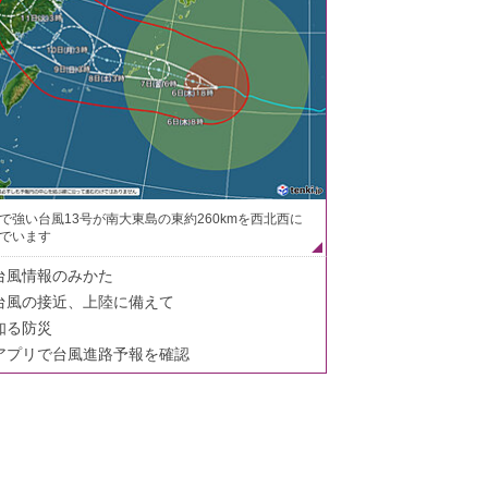
で強い台風13号が南大東島の東約260kmを西北西に
でいます
台風情報のみかた
台風の接近、上陸に備えて
知る防災
アプリで台風進路予報を確認