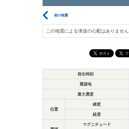
前の地震
この地震による津波の心配はありません
発生時刻
震源地
最大震度
緯度
位置
経度
マグニチュード