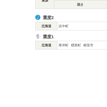
震源
深さ
震度2
北海道
浜中町
震度1
北海道
厚岸町
標茶町
根室市