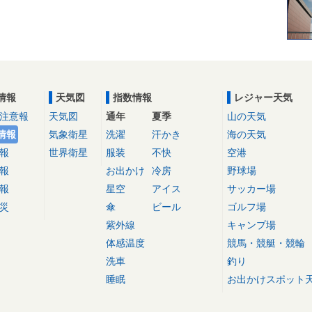
情報
天気図
指数情報
レジャー天気
注意報
天気図
通年
夏季
山の天気
情報
気象衛星
洗濯
汗かき
海の天気
報
世界衛星
服装
不快
空港
報
お出かけ
冷房
野球場
報
星空
アイス
サッカー場
災
傘
ビール
ゴルフ場
紫外線
キャンプ場
体感温度
競馬・競艇・競輪
洗車
釣り
睡眠
お出かけスポット