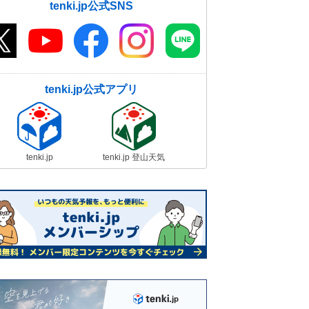
tenki.jp公式SNS
tenki.jp公式アプリ
tenki.jp
tenki.jp 登山天気