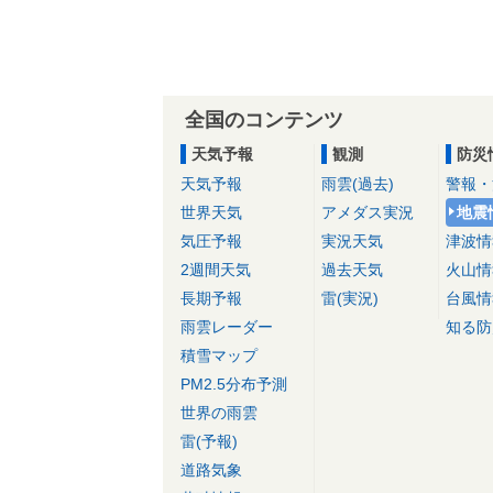
全国のコンテンツ
天気予報
観測
防災
天気予報
雨雲(過去)
警報・
世界天気
アメダス実況
地震
気圧予報
実況天気
津波情
2週間天気
過去天気
火山情
長期予報
雷(実況)
台風情
雨雲レーダー
知る防
積雪マップ
PM2.5分布予測
世界の雨雲
雷(予報)
道路気象