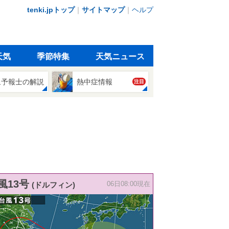
tenki.jpトップ
｜
サイトマップ
｜
ヘルプ
天気
季節特集
天気ニュース
象予報士の解説
熱中症情報
注目
風13号
(ドルフィン)
06日08:00現在