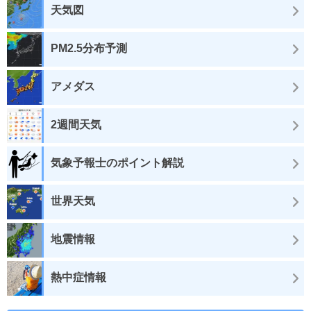
天気図
PM2.5分布予測
アメダス
2週間天気
気象予報士のポイント解説
世界天気
地震情報
熱中症情報