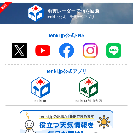
雨雲レーダーで雨を回避！
tenki.jp公式 天気予報アプリ
tenki.jp公式SNS
tenki.jp公式アプリ
tenki.jp
tenki.jp 登山天気