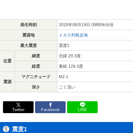
発生時刻
2020年08月19日 09時06分頃
震源地
トカラ列島近海
最大震度
震度1
緯度
北緯 29.3度
位置
経度
東経 129.3度
マグニチュード
M2.1
震源
深さ
ごく浅い
Twitter
Facebook
LINE
震度1