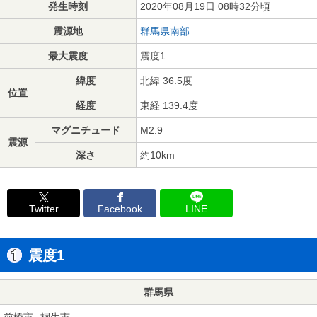
発生時刻
2020年08月19日 08時32分頃
震源地
群馬県南部
最大震度
震度1
緯度
北緯 36.5度
位置
経度
東経 139.4度
マグニチュード
M2.9
震源
深さ
約10km
Twitter
Facebook
LINE
震度1
群馬県
前橋市
桐生市