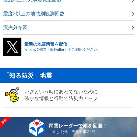
震度3以上の地域別観測回数
震央分布図
最新の地震情報を配信
tenki.jp公式X（旧Twitter）をご利用ください。
「知る防災」地震
いざという時にあわてないために
確かな情報と行動で防災力アップ
雨雲レーダーで雨を回避！
tenki.jp公式 天気予報アプリ