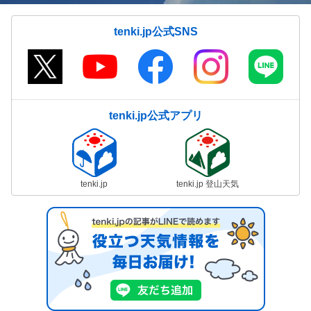
tenki.jp公式SNS
tenki.jp公式アプリ
tenki.jp
tenki.jp 登山天気