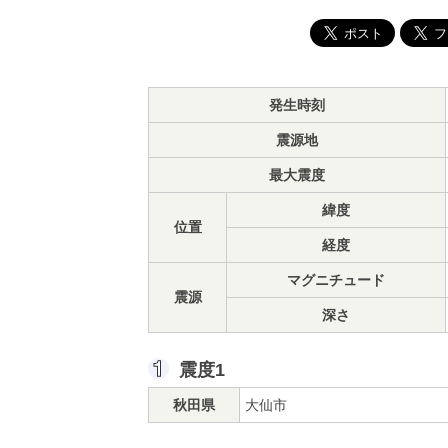
発生時刻
震源地
最大震度
緯度
位置
経度
マグニチュード
震源
深さ
震度1
秋田県
大仙市