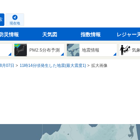
索
現在地
防災情報
天気図
指数情報
レジャー
PM2.5分布予測
地震情報
気
08月07日
11時14分頃発生した地震(最大震度1)
拡大画像