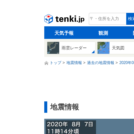
tenki.jp
検
天気予報
観測
雨雲レーダー
天気図
トップ
地震情報
過去の地震情報
2020年
地震情報