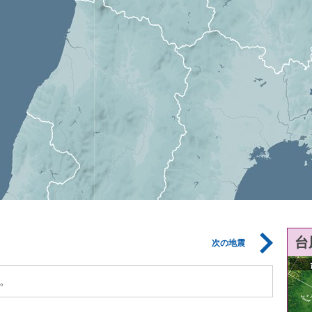
台
次の地震
。