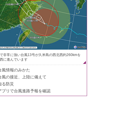
で非常に強い台風13号が久米島の西北西約260kmを
西に進んでいます
台風情報のみかた
台風の接近、上陸に備えて
知る防災
アプリで台風進路予報を確認