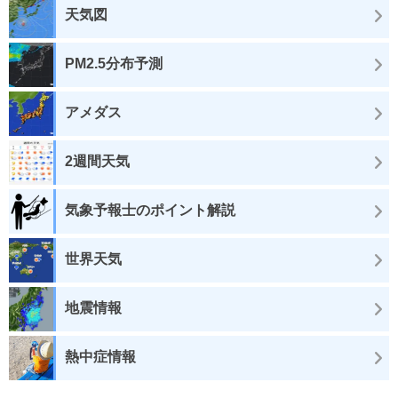
天気図
PM2.5分布予測
アメダス
2週間天気
気象予報士のポイント解説
世界天気
地震情報
熱中症情報