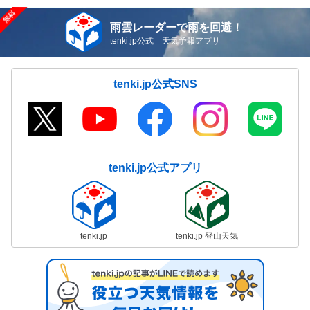
雨雲レーダーで雨を回避！
tenki.jp公式 天気予報アプリ
tenki.jp公式SNS
tenki.jp公式アプリ
tenki.jp
tenki.jp 登山天気