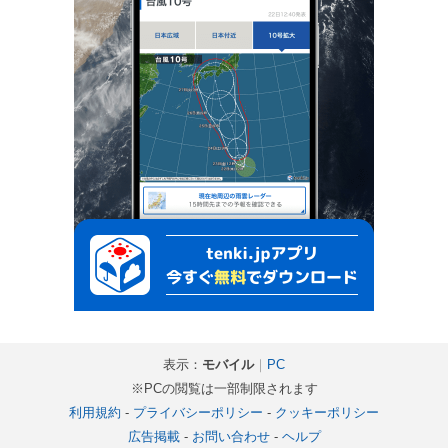
表示：
モバイル
｜
PC
※PCの閲覧は一部制限されます
利用規約
-
プライバシーポリシー
-
クッキーポリシー
広告掲載
-
お問い合わせ
-
ヘルプ