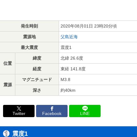
発生時刻
2020年08月01日 23時20分頃
震源地
父島近海
最大震度
震度1
緯度
北緯 26.6度
位置
経度
東経 141.8度
マグニチュード
M3.8
震源
深さ
約40km
Twitter
Facebook
LINE
震度1