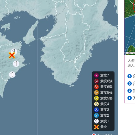
大型
進ん