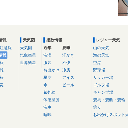
情報
天気図
指数情報
レジャー天気
注意報
天気図
通年
夏季
山の天気
情報
気象衛星
洗濯
汗かき
海の天気
報
世界衛星
服装
不快
空港
報
お出かけ
冷房
野球場
報
星空
アイス
サッカー場
災
傘
ビール
ゴルフ場
紫外線
キャンプ場
体感温度
競馬・競艇・競輪
洗車
釣り
睡眠
お出かけスポット