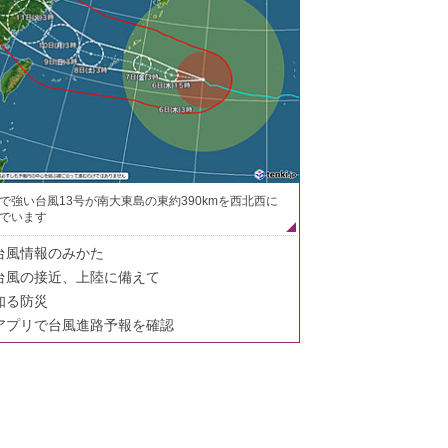
で強い台風13号が南大東島の東約390kmを西北西に
でいます
台風情報のみかた
台風の接近、上陸に備えて
知る防災
アプリで台風進路予報を確認