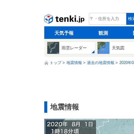
tenki.jp
検
天気予報
観測
雨雲レーダー
天気図
トップ
地震情報
過去の地震情報
2020年
地震情報