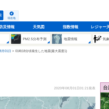
索
現在地
防災情報
天気図
指数情報
レジャー
PM2.5分布予測
地震情報
気
08月01日
01時18分頃発生した地震(最大震度1)
台
2020年08月01日01:21発表