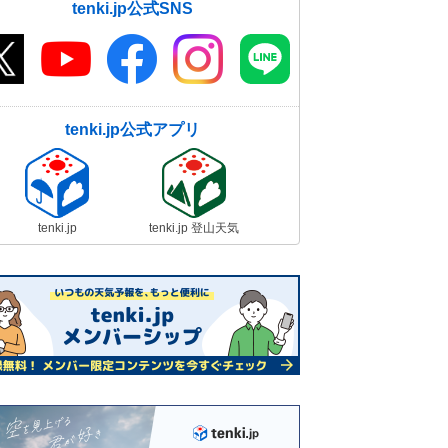
tenki.jp公式SNS
tenki.jp公式アプリ
tenki.jp
tenki.jp 登山天気