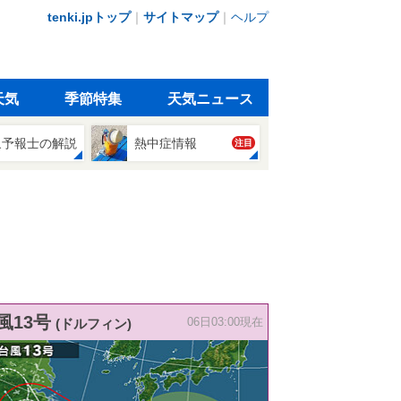
tenki.jpトップ
｜
サイトマップ
｜
ヘルプ
天気
季節特集
天気ニュース
象予報士の解説
熱中症情報
注目
風13号
(ドルフィン)
06日03:00現在