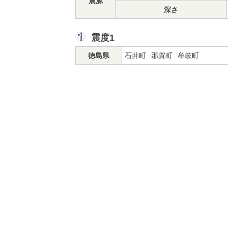
震源
深さ
震度1
徳島県
石井町
那賀町
牟岐町