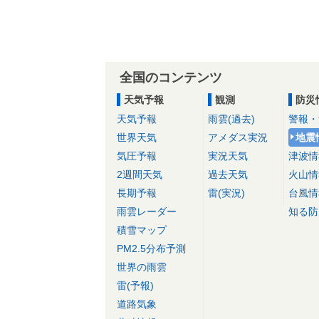
全国のコンテンツ
天気予報
観測
防災
天気予報
雨雲(過去)
警報・
世界天気
アメダス実況
地震
気圧予報
実況天気
津波情
2週間天気
過去天気
火山情
長期予報
雷(実況)
台風情
雨雲レーダー
知る防
積雪マップ
PM2.5分布予測
世界の雨雲
雷(予報)
道路気象