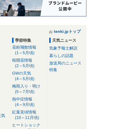
tenki.jpトップ
季節特集
天気ニュース
花粉飛散情報
気象予報士解説
(1～5月頃)
暮らしの話題
桜開花情報
放送局のニュース
(2～5月頃)
特集
GWの天気
(4～5月頃)
梅雨入り・明け
(5～7月頃)
熱中症情報
(4～9月頃)
紅葉見頃情報
天気
(10～11月頃)
ヒートショック