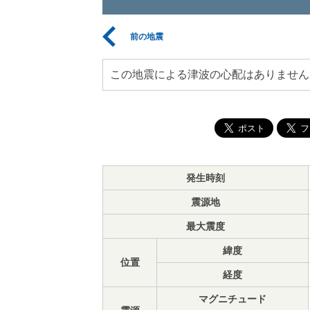
前の地震
この地震による津波の心配はありません
発生時刻
震源地
最大震度
緯度
位置
経度
マグニチュード