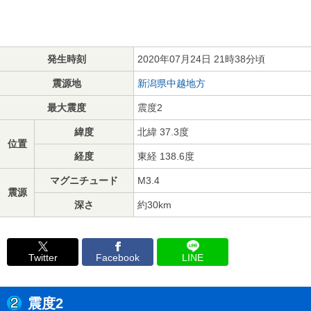
発生時刻
2020年07月24日 21時38分頃
震源地
新潟県中越地方
最大震度
震度2
緯度
北緯 37.3度
位置
経度
東経 138.6度
マグニチュード
M3.4
震源
深さ
約30km
Twitter
Facebook
LINE
震度2