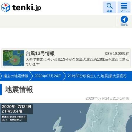
tenki.jp
検索
メニュー
現在地
台風13号情報
08日10:00現在
大型で非常に強い台風13号が久米島の北西約130kmを北西に進ん
でいます
過去の地震情報
2020年07月24日
21時38分頃発生した地震(最大震度2)
地震情報
2020年07月24日21:41発表