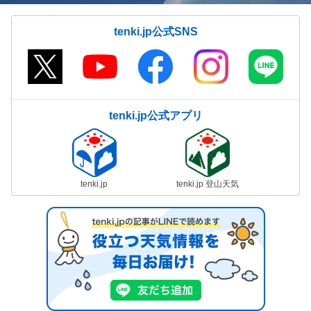
tenki.jp公式SNS
tenki.jp公式アプリ
tenki.jp
tenki.jp 登山天気