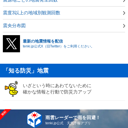
震度3以上の地域別観測回数
震央分布図
最新の地震情報を配信
tenki.jp公式X（旧Twitter）をご利用ください。
「知る防災」地震
いざという時にあわてないために
確かな情報と行動で防災力アップ
雨雲レーダーで雨を回避！
tenki.jp公式 天気予報アプリ