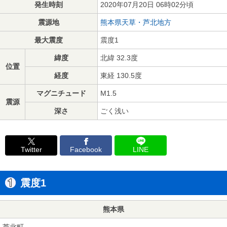
発生時刻
2020年07月20日 06時02分頃
震源地
熊本県天草・芦北地方
最大震度
震度1
緯度
北緯 32.3度
位置
経度
東経 130.5度
マグニチュード
M1.5
震源
深さ
ごく浅い
Twitter
Facebook
LINE
震度1
熊本県
芦北町