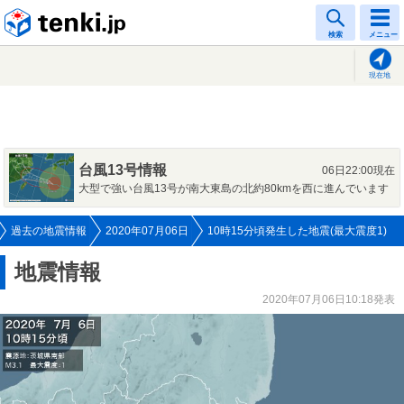
tenki.jp
検索
メニュー
現在地
台風13号情報
06日22:00現在
大型で強い台風13号が南大東島の北約80kmを西に進んでいます
過去の地震情報
2020年07月06日
10時15分頃発生した地震(最大震度1)
地震情報
2020年07月06日10:18発表