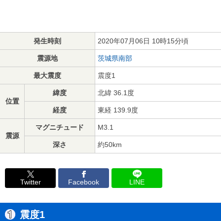
発生時刻
2020年07月06日 10時15分頃
震源地
茨城県南部
最大震度
震度1
緯度
北緯 36.1度
位置
経度
東経 139.9度
マグニチュード
M3.1
震源
深さ
約50km
Twitter
Facebook
LINE
震度1