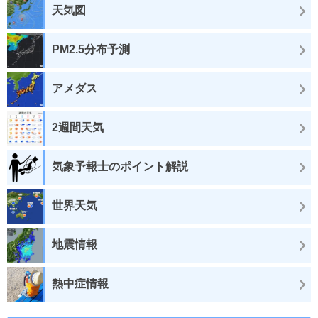
天気図
PM2.5分布予測
アメダス
2週間天気
気象予報士のポイント解説
世界天気
地震情報
熱中症情報