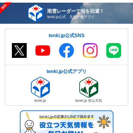
雨雲レーダーで雨を回避！
tenki.jp公式 天気予報アプリ
tenki.jp公式SNS
tenki.jp公式アプリ
tenki.jp
tenki.jp 登山天気