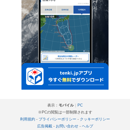
表示：
モバイル
｜
PC
※PCの閲覧は一部制限されます
利用規約
-
プライバシーポリシー
-
クッキーポリシー
広告掲載
-
お問い合わせ
-
ヘルプ