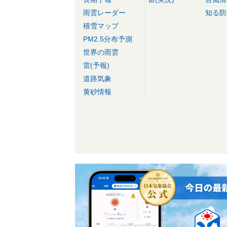
雨雲レーダー
知る防
積雪マップ
PM2.5分布予測
世界の雨雲
雷(予報)
道路気象
黄砂情報