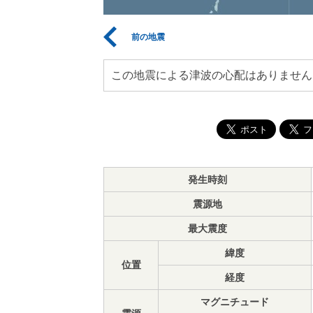
前の地震
この地震による津波の心配はありません
発生時刻
震源地
最大震度
緯度
位置
経度
マグニチュード