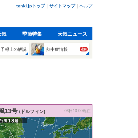
tenki.jpトップ
｜
サイトマップ
｜
ヘルプ
天気
季節特集
天気ニュース
象予報士の解説
熱中症情報
注目
風13号
(ドルフィン)
06日10:00現在