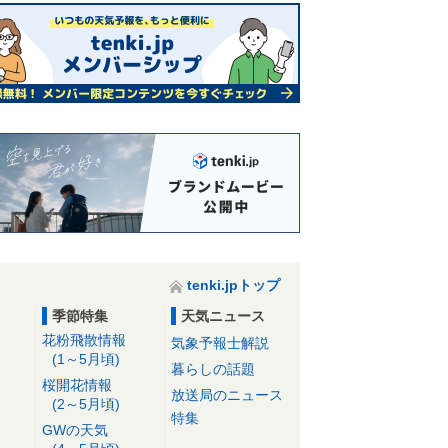
tenki.jpトップ
季節特集
天気ニュース
花粉飛散情報
気象予報士解説
(1～5月頃)
暮らしの話題
桜開花情報
放送局のニュース
(2～5月頃)
特集
GWの天気