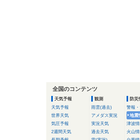
全国のコンテンツ
天気予報
観測
防災
天気予報
雨雲(過去)
警報・
世界天気
アメダス実況
地震
気圧予報
実況天気
津波情
2週間天気
過去天気
火山情
長期予報
雷(実況)
台風情