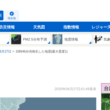
索
現在地
防災情報
天気図
指数情報
レジャー
PM2.5分布予測
地震情報
気
06月27日
15時46分頃発生した地震(最大震度1)
台
2020年06月27日15:49発表