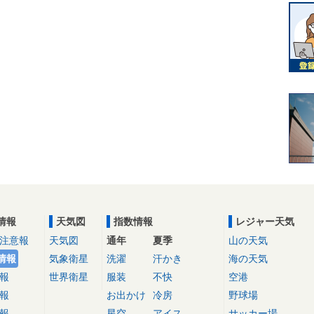
情報
天気図
指数情報
レジャー天気
注意報
天気図
通年
夏季
山の天気
情報
気象衛星
洗濯
汗かき
海の天気
報
世界衛星
服装
不快
空港
報
お出かけ
冷房
野球場
報
星空
アイス
サッカー場