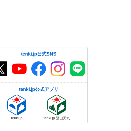
tenki.jp公式SNS
tenki.jp公式アプリ
tenki.jp
tenki.jp 登山天気