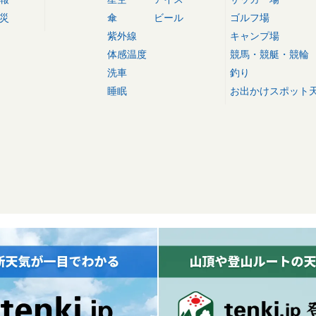
災
傘
ビール
ゴルフ場
紫外線
キャンプ場
体感温度
競馬・競艇・競輪
洗車
釣り
睡眠
お出かけスポット