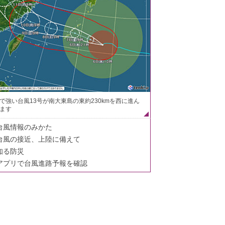
で強い台風13号が南大東島の東約230kmを西に進ん
ます
台風情報のみかた
台風の接近、上陸に備えて
知る防災
アプリで台風進路予報を確認