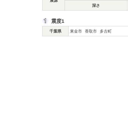
震源
深さ
震度1
千葉県
東金市
香取市
多古町