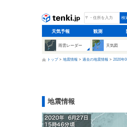
tenki.jp
検
天気予報
観測
雨雲レーダー
天気図
トップ
地震情報
過去の地震情報
2020年
地震情報