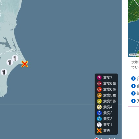
大型
でい