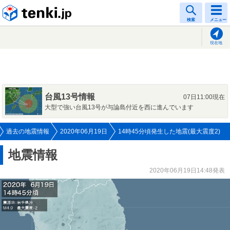
tenki.jp
検索
メニュー
現在地
台風13号情報
07日11:00現在
大型で強い台風13号が与論島付近を西に進んでいます
過去の地震情報
2020年06月19日
14時45分頃発生した地震(最大震度2)
地震情報
2020年06月19日14:48発表