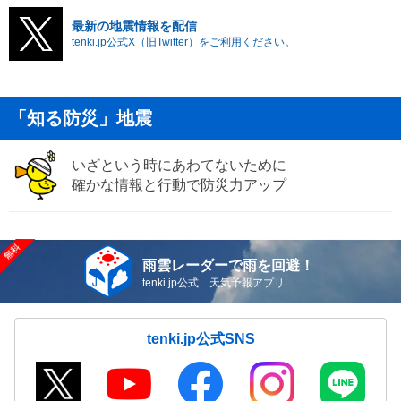
最新の地震情報を配信
tenki.jp公式X（旧Twitter）をご利用ください。
「知る防災」地震
いざという時にあわてないために
確かな情報と行動で防災力アップ
雨雲レーダーで雨を回避！
tenki.jp公式 天気予報アプリ
tenki.jp公式SNS