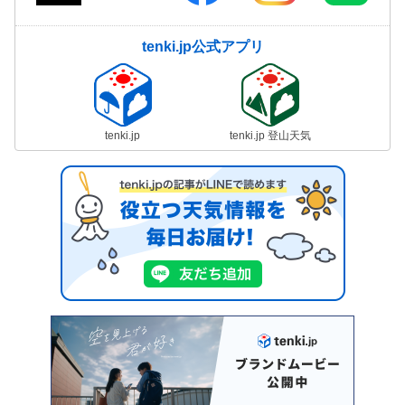
tenki.jp公式アプリ
tenki.jp
tenki.jp 登山天気