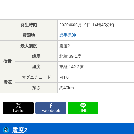
発生時刻
2020年06月19日 14時45分頃
震源地
岩手県沖
最大震度
震度2
緯度
北緯 39.1度
位置
経度
東経 142.2度
マグニチュード
M4.0
震源
深さ
約40km
Twitter
Facebook
LINE
震度2