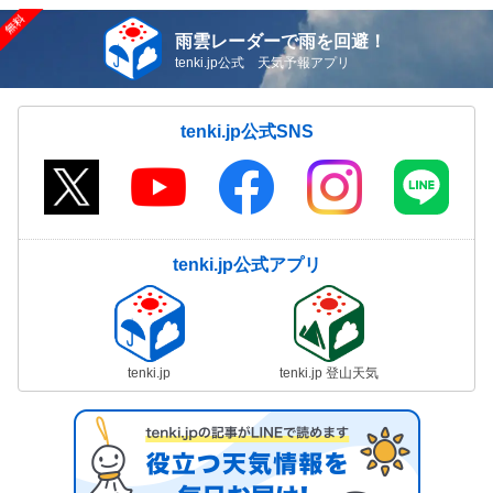
雨雲レーダーで雨を回避！
tenki.jp公式 天気予報アプリ
tenki.jp公式SNS
tenki.jp公式アプリ
tenki.jp
tenki.jp 登山天気