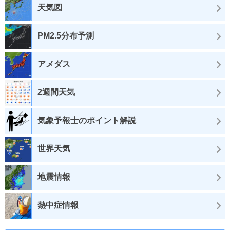
天気図
PM2.5分布予測
アメダス
2週間天気
気象予報士のポイント解説
世界天気
地震情報
熱中症情報