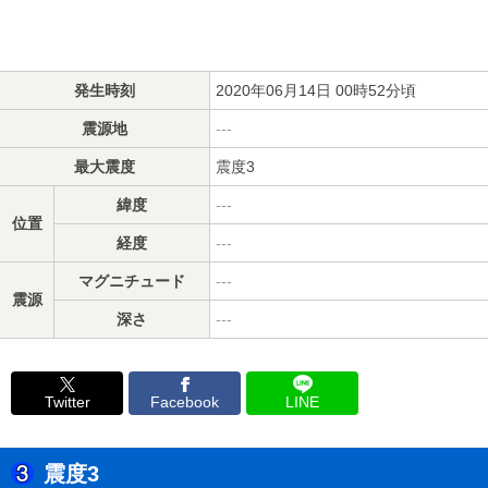
発生時刻
2020年06月14日 00時52分頃
震源地
---
最大震度
震度3
緯度
---
位置
経度
---
マグニチュード
---
震源
深さ
---
Twitter
Facebook
LINE
震度3