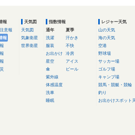
情報
天気図
指数情報
レジャー天気
注意報
天気図
通年
夏季
山の天気
情報
気象衛星
洗濯
汗かき
海の天気
報
世界衛星
服装
不快
空港
報
お出かけ
冷房
野球場
報
星空
アイス
サッカー場
災
傘
ビール
ゴルフ場
紫外線
キャンプ場
体感温度
競馬・競艇・競輪
洗車
釣り
睡眠
お出かけスポット