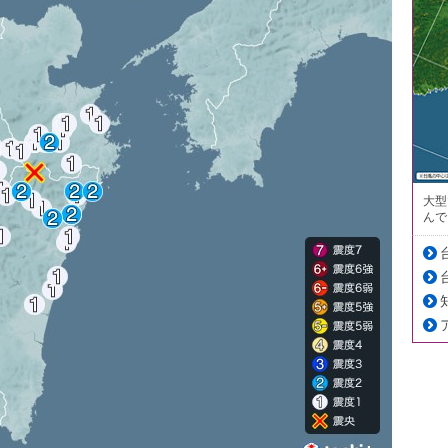
大型
んで