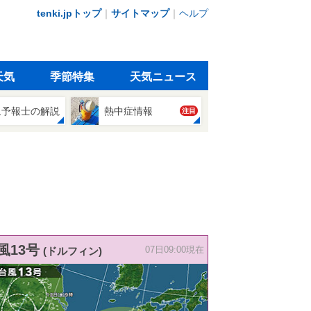
tenki.jpトップ
｜
サイトマップ
｜
ヘルプ
天気
季節特集
天気ニュース
象予報士の解説
熱中症情報
注目
風13号
(ドルフィン)
07日09:00現在