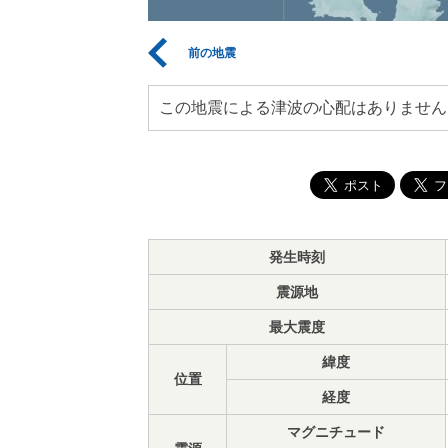
前の地震
この地震による津波の心配はありません
発生時刻
震源地
最大震度
緯度
位置
経度
マグニチュード