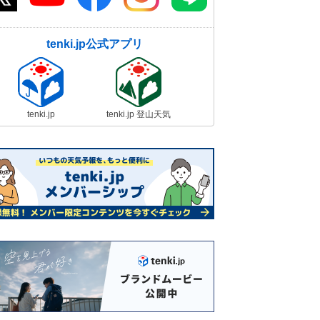
tenki.jp公式アプリ
tenki.jp
tenki.jp 登山天気