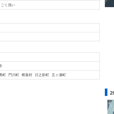
ごく浅い
市
農町
門川町
椎葉村
日之影町
五ヶ瀬町
2