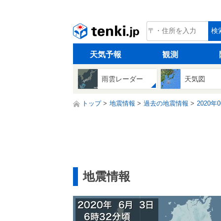
tenki.jp
検
天気予報
観測
雨雲レーダー
天気図
トップ
地震情報
過去の地震情報
2020年
地震情報