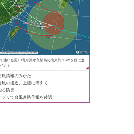
で強い台風13号が沖永良部島の南東約30kmを西に進
います
台風情報のみかた
台風の接近、上陸に備えて
知る防災
アプリで台風進路予報を確認