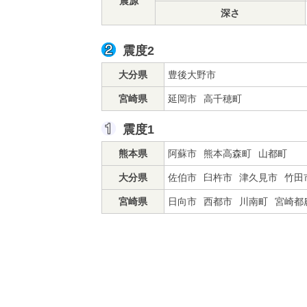
震源
深さ
震度2
大分県
豊後大野市
宮崎県
延岡市
高千穂町
震度1
熊本県
阿蘇市
熊本高森町
山都町
大分県
佐伯市
臼杵市
津久見市
竹田
宮崎県
日向市
西都市
川南町
宮崎都