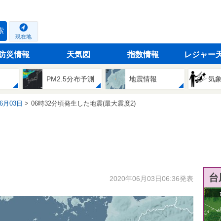
索
現在地
防災情報
天気図
指数情報
レジャー
PM2.5分布予測
地震情報
気
06月03日
06時32分頃発生した地震(最大震度2)
台
2020年06月03日06:36発表