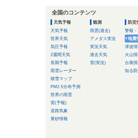
全国のコンテンツ
天気予報
観測
防災
天気予報
雨雲(過去)
警報・
世界天気
アメダス実況
地震
気圧予報
実況天気
津波情
2週間天気
過去天気
火山情
長期予報
雷(実況)
台風情
雨雲レーダー
知る防
積雪マップ
PM2.5分布予測
世界の雨雲
雷(予報)
道路気象
黄砂情報