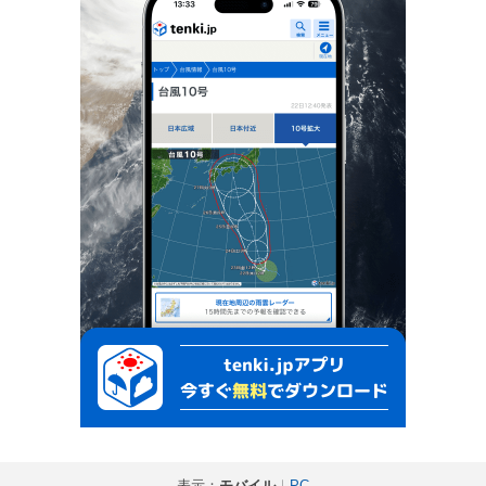
表示：
モバイル
｜
PC