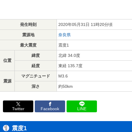
発生時刻
2020年05月31日 11時20分頃
震源地
奈良県
最大震度
震度1
緯度
北緯 34.0度
位置
経度
東経 135.7度
マグニチュード
M3.6
震源
深さ
約50km
Twitter
Facebook
LINE
震度1