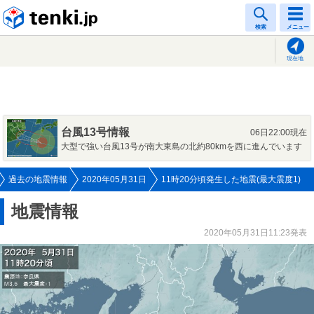
tenki.jp
検索
メニュー
現在地
台風13号情報
06日22:00現在
大型で強い台風13号が南大東島の北約80kmを西に進んでいます
過去の地震情報
2020年05月31日
11時20分頃発生した地震(最大震度1)
地震情報
2020年05月31日11:23発表