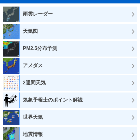
雨雲レーダー
天気図
PM2.5分布予測
アメダス
2週間天気
気象予報士のポイント解説
世界天気
地震情報