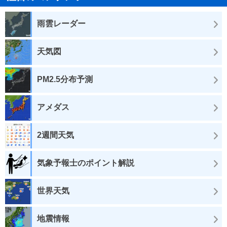
雨雲レーダー
天気図
PM2.5分布予測
アメダス
2週間天気
気象予報士のポイント解説
世界天気
地震情報