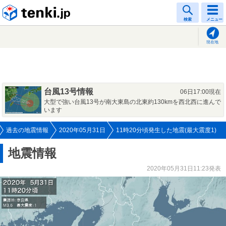
tenki.jp
検索
メニュー
現在地
台風13号情報
06日17:00現在
大型で強い台風13号が南大東島の北東約130kmを西北西に進んで
います
過去の地震情報
2020年05月31日
11時20分頃発生した地震(最大震度1)
地震情報
2020年05月31日11:23発表