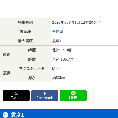
発生時刻
2020年05月31日 11時20分頃
震源地
奈良県
最大震度
震度1
緯度
北緯 34.0度
位置
経度
東経 135.7度
マグニチュード
M3.6
震源
深さ
約50km
Twitter
Facebook
LINE
震度1