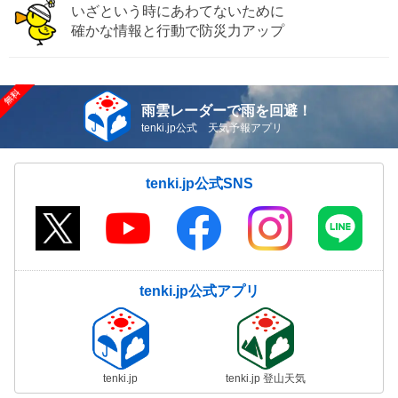
いざという時にあわてないために
確かな情報と行動で防災力アップ
雨雲レーダーで雨を回避！
tenki.jp公式 天気予報アプリ
tenki.jp公式SNS
tenki.jp公式アプリ
tenki.jp
tenki.jp 登山天気