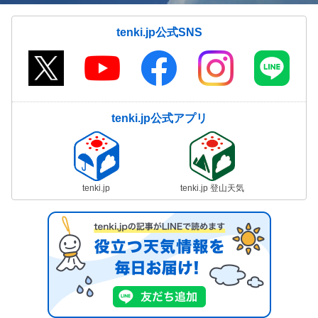
tenki.jp公式SNS
tenki.jp公式アプリ
tenki.jp
tenki.jp 登山天気