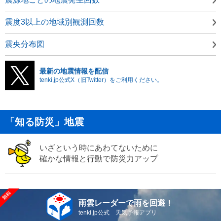
震度3以上の地域別観測回数
震央分布図
最新の地震情報を配信
tenki.jp公式X（旧Twitter）をご利用ください。
「知る防災」地震
いざという時にあわてないために
確かな情報と行動で防災力アップ
雨雲レーダーで雨を回避！
tenki.jp公式 天気予報アプリ