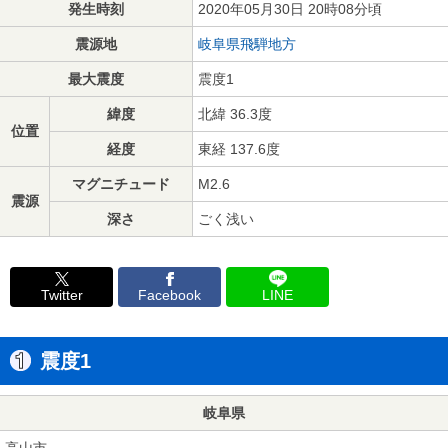
発生時刻
2020年05月30日 20時08分頃
震源地
岐阜県飛騨地方
最大震度
震度1
緯度
北緯 36.3度
位置
経度
東経 137.6度
マグニチュード
M2.6
震源
深さ
ごく浅い
Twitter
Facebook
LINE
震度1
岐阜県
高山市