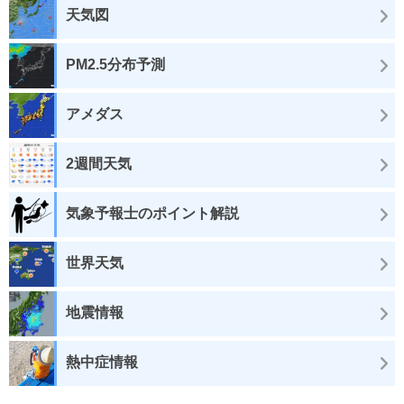
天気図
PM2.5分布予測
アメダス
2週間天気
気象予報士のポイント解説
世界天気
地震情報
熱中症情報