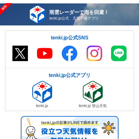
雨雲レーダーで雨を回避！
tenki.jp公式 天気予報アプリ
tenki.jp公式SNS
tenki.jp公式アプリ
tenki.jp
tenki.jp 登山天気