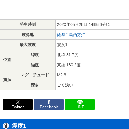
発生時刻
2020年05月28日 14時56分頃
震源地
薩摩半島西方沖
最大震度
震度1
緯度
北緯 31.7度
位置
経度
東経 130.2度
マグニチュード
M2.8
震源
深さ
ごく浅い
Twitter
Facebook
LINE
震度1