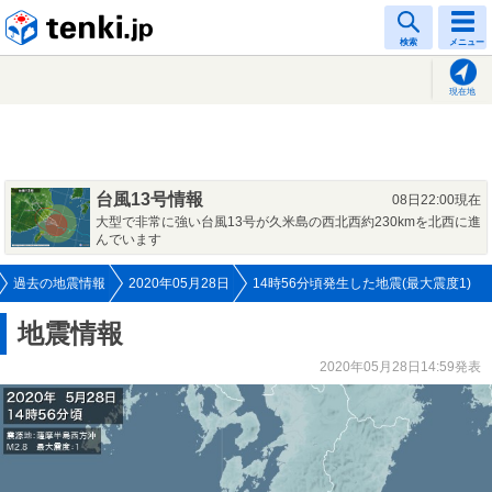
tenki.jp
検索
メニュー
現在地
台風13号情報
08日22:00現在
大型で非常に強い台風13号が久米島の西北西約230kmを北西に進
んでいます
過去の地震情報
2020年05月28日
14時56分頃発生した地震(最大震度1)
地震情報
2020年05月28日14:59発表