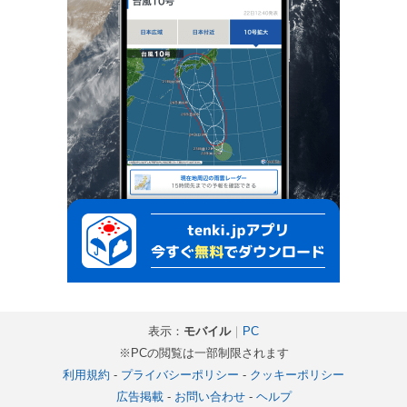
表示：
モバイル
｜
PC
※PCの閲覧は一部制限されます
利用規約
-
プライバシーポリシー
-
クッキーポリシー
広告掲載
-
お問い合わせ
-
ヘルプ