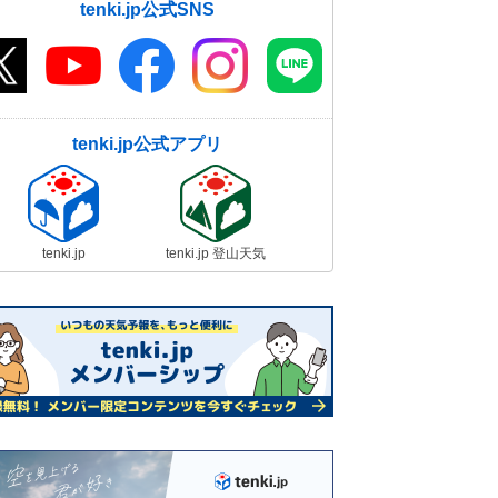
tenki.jp公式SNS
tenki.jp公式アプリ
tenki.jp
tenki.jp 登山天気