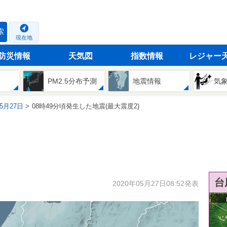
索
現在地
防災情報
天気図
指数情報
レジャー
PM2.5分布予測
地震情報
気
05月27日
08時49分頃発生した地震(最大震度2)
台
2020年05月27日08:52発表