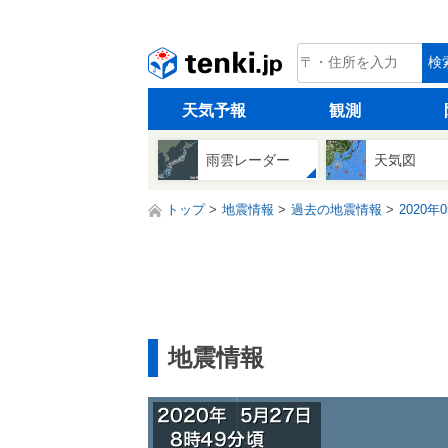
tenki.jp
検
天気予報
観測
雨雲レーダー
天気図
トップ
地震情報
過去の地震情報
2020年
地震情報