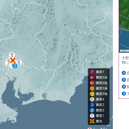
大型
西に