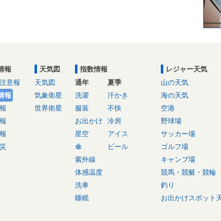
情報
天気図
指数情報
レジャー天気
注意報
天気図
通年
夏季
山の天気
情報
気象衛星
洗濯
汗かき
海の天気
報
世界衛星
服装
不快
空港
報
お出かけ
冷房
野球場
報
星空
アイス
サッカー場
災
傘
ビール
ゴルフ場
紫外線
キャンプ場
体感温度
競馬・競艇・競輪
洗車
釣り
睡眠
お出かけスポット