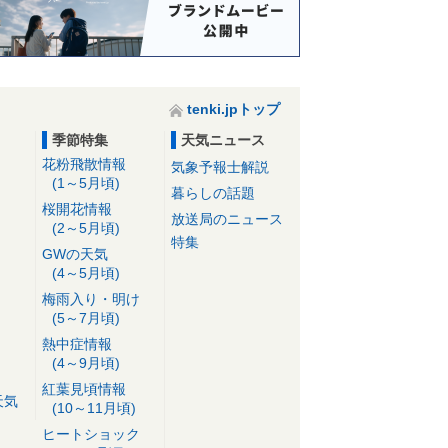
tenki.jpトップ
季節特集
天気ニュース
花粉飛散情報
気象予報士解説
(1～5月頃)
暮らしの話題
桜開花情報
放送局のニュース
(2～5月頃)
特集
GWの天気
(4～5月頃)
梅雨入り・明け
(5～7月頃)
熱中症情報
(4～9月頃)
紅葉見頃情報
天気
(10～11月頃)
ヒートショック