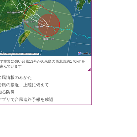
で非常に強い台風13号が久米島の西北西約170kmを
進んでいます
台風情報のみかた
台風の接近、上陸に備えて
知る防災
アプリで台風進路予報を確認