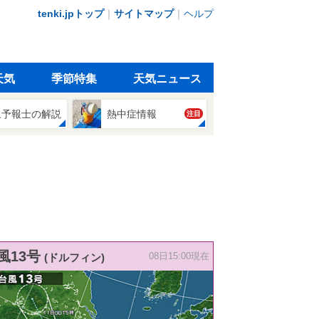
tenki.jpトップ
｜
サイトマップ
｜
ヘルプ
天気
季節特集
天気ニュース
象予報士の解説
熱中症情報
注目
風13号
(ドルフィン)
08日15:00現在