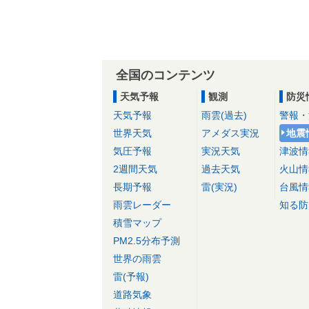
全国のコンテンツ
天気予報
観測
防災
天気予報
雨雲(過去)
警報・
世界天気
アメダス実況
地震
気圧予報
実況天気
津波情
2週間天気
過去天気
火山情
長期予報
雷(実況)
台風情
雨雲レーダー
知る防
積雪マップ
PM2.5分布予測
世界の雨雲
雷(予報)
道路気象