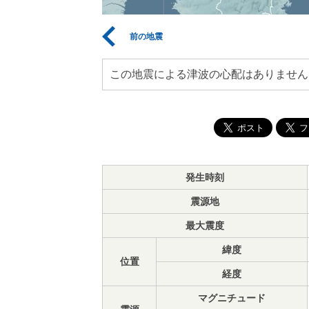
前の地震
この地震による津波の心配はありません
発生時刻
震源地
最大震度
緯度
位置
経度
マグニチュード