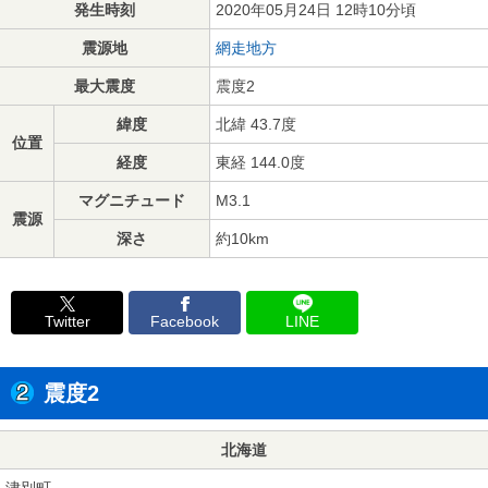
発生時刻
2020年05月24日 12時10分頃
震源地
網走地方
最大震度
震度2
緯度
北緯 43.7度
位置
経度
東経 144.0度
マグニチュード
M3.1
震源
深さ
約10km
Twitter
Facebook
LINE
震度2
北海道
津別町