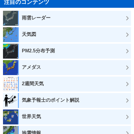
注目のコンテンツ
雨雲レーダー
天気図
PM2.5分布予測
アメダス
2週間天気
気象予報士のポイント解説
世界天気
地震情報