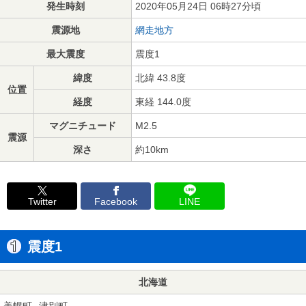
発生時刻
2020年05月24日 06時27分頃
震源地
網走地方
最大震度
震度1
緯度
北緯 43.8度
位置
経度
東経 144.0度
マグニチュード
M2.5
震源
深さ
約10km
Twitter
Facebook
LINE
震度1
北海道
美幌町
津別町