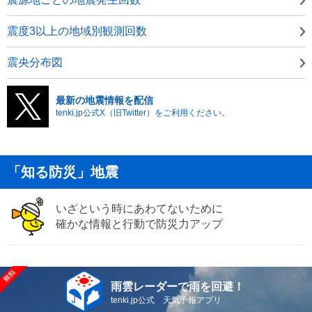
震度3以上の地域別観測回数
震央分布図
最新の地震情報を配信
tenki.jp公式X（旧Twitter）をご利用ください。
「知る防災」地震
いざという時にあわてないために
確かな情報と行動で防災力アップ
雨雲レーダーで雨を回避！
tenki.jp公式 天気予報アプリ