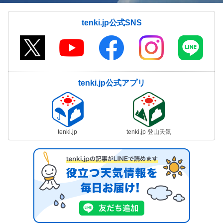
tenki.jp公式SNS
tenki.jp公式アプリ
tenki.jp
tenki.jp 登山天気